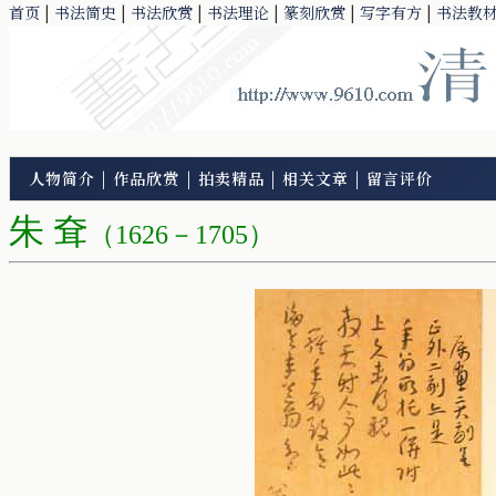
首页
|
书法简史
|
书法欣赏
|
书法理论
|
篆刻欣赏
|
写字有方
|
书法教
人物简介
|
作品欣赏
|
拍卖精品
|
相关文章
|
留言评价
朱 耷
（1626－1705）