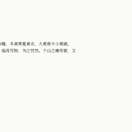
作簸，冬离寒夏离炎，大莫裁兮小莫破。
，临流写照，为之忱然。个山之庵传綮，又