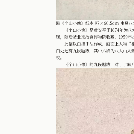
跋《个山小像》纸本 97×60.5cm 南昌
《个山小像》是黄安平于1674年为八大
现，随后被北京故宫博物院收藏，1959
此幅以白描手法作成，画面上人物“相貌
白处还有九段题跋，其中六段为八大山人
枚。
《个山小像》的九段题跋，对于了解八