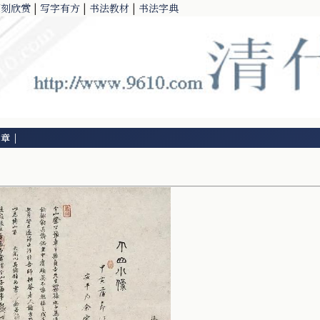
篆刻欣赏
|
写字有方
|
书法教材
|
书法字典
文章
|
）