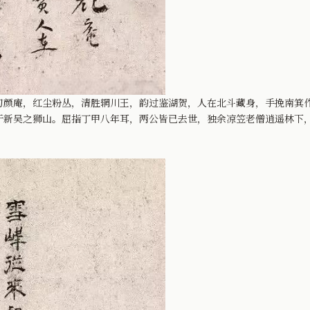
刃颜庵，红尘粉丛，清胜辋川王，韵过鉴湖贺，人在北斗藏身，手挽南箕
于新吴之狮山。屈指丁甲八年耳，两公皆已去世，独余凉笠老僧逍遥林下