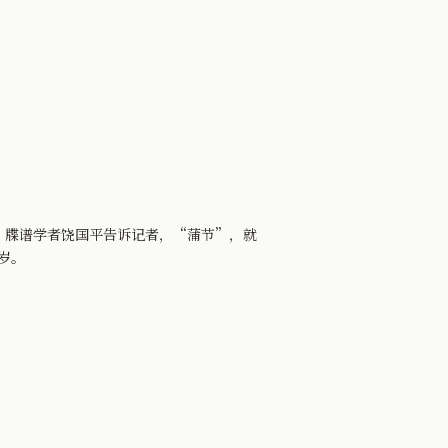
牒谱学者饶国平告诉记者，“蒲节”，就
岁。