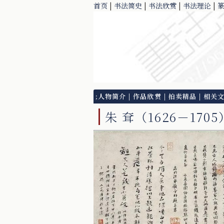
首页
|
书法简史
|
书法欣赏
|
书法理论
|
;
人物简介
|
作品欣赏
|
拍卖精品
|
相关
朱 耷（1626－1705