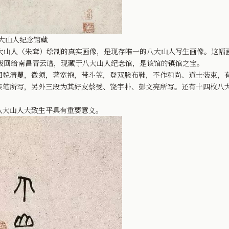
八大山人纪念馆藏
山人（朱耷）绘制的真实画像，是现存唯一的八大山人写生画像。这幅画
年拨回给南昌青云谱，现藏于八大山人纪念馆，是该馆的镇馆之宝。
清矍，微须，著宽袍，带斗笠，登双脸布鞋，不作和尚、道士装束，有
亲笔所写，另外三段为其好友蔡受、饶宇朴、彭文亮所写。还有十四枚八
大山人大致生平具有重要意义。