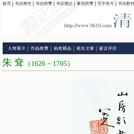
首页
|
书法简史
|
书法欣赏
|
书法理论
|
篆刻欣赏
|
写字有方
|
书法教
人物简介
|
作品欣赏
|
拍卖精品
|
相关文章
|
留言评价
朱 耷
（1626－1705）