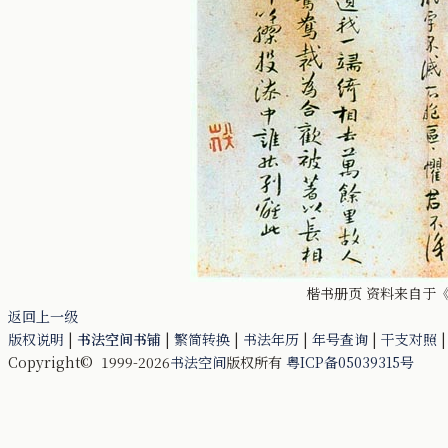
楷书册页 资料来自于《
返回上一级
版权说明
|
书法空间书铺
|
繁简转换
|
书法年历
|
年号查询
|
干支对照
Copyright© 1999-2026
书法空间
版权所有
粤ICP备05039315号