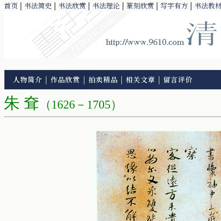
首页
|
书法简史
|
书法欣赏
|
书法理论
|
篆刻欣赏
|
写字有方
|
书法教
人物简介
|
作品欣赏
|
拍卖精品
|
相关文章
|
留言评价
朱 耷
（1626－1705）