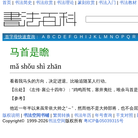
首页
|
书法简史
|
书法欣赏
|
书法理论
|
篆刻欣赏
|
书法入门
|
书法教材
首字母快速查询
：
A
B
C
D
E
F
G
H
I
J
K
L
M
N
O
P
Q
R
马首是瞻
mǎ shǒu shì zhān
看着我马头的方向，决定进退。比喻追随某人行动。
【出处】《左传·襄公十四年》：“鸡鸣而驾，塞井夷灶，唯余马首是
【参考】
他近一年半以来虽常依大帅之“～”，然而他不是大帅部将，也不会
版权说明
|
书法空间书铺
|
繁简转换
|
书法年历
|
年号查询
|
干支对照
|
Copyright© 1999-2026
书法空间
版权所有
粤ICP备05039315号