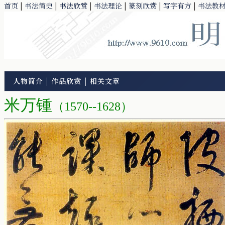
首页
|
书法简史
|
书法欣赏
|
书法理论
|
篆刻欣赏
|
写字有方
|
书法教
人物简介
|
作品欣赏
|
相关文章
米万锺
（
1570--1628）