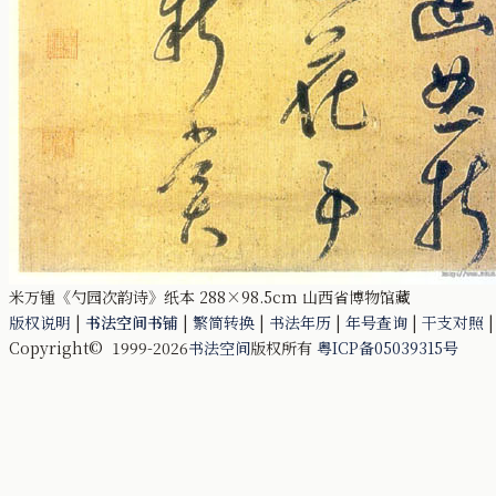
米万锺《勺园次韵诗》纸本 288×98.5cm 山西省博物馆藏
版权说明
|
书法空间书铺
|
繁简转换
|
书法年历
|
年号查询
|
干支对照
Copyright© 1999-2026
书法空间
版权所有
粤ICP备05039315号