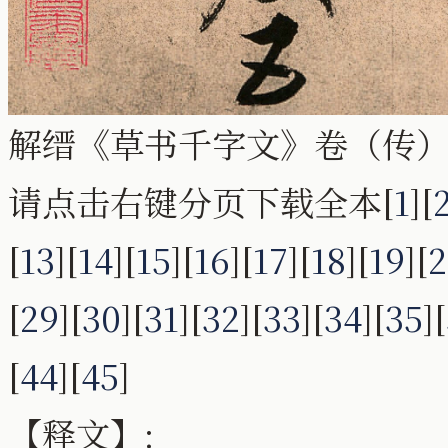
解缙《草书千字文》卷（传）
请点击右键分页下载全本[
1
][
[
13
][
14
][
15
][
16
][
17
][
18
][
19
][
2
[
29
][
30
][
31
][
32
][
33
][
34
][
35
][
[
44
][
45
]
【释文】: