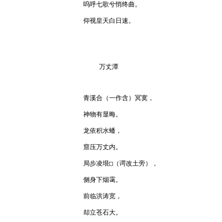
呜呼七歌兮悄终曲。

仰视皇天白日速。

    万丈潭

青溪合（一作含）冥寞，

神物有显晦。

龙依积水蟠，

窟压万丈内。

局步凌垠□（谔改土旁），

侧身下烟霭。

前临洪涛宽，

却立苍石大。
