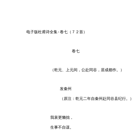
电子版杜甫诗全集·卷七（７２首）

         卷七

（乾元、上元间，公赴同谷，居成都作。）

    发秦州

    （原注：乾元二年自秦州赴同谷县纪行。）

我衰更懒拙，

生事不自谋。
