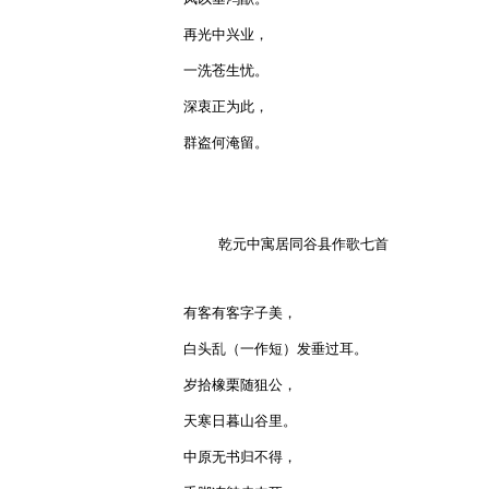
再光中兴业，

一洗苍生忧。

深衷正为此，

群盗何淹留。

    乾元中寓居同谷县作歌七首

有客有客字子美，

白头乱（一作短）发垂过耳。

岁拾橡栗随狙公，

天寒日暮山谷里。

中原无书归不得，
