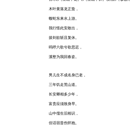
木叶黄落龙正蛰，

蝮蛇东来水上游。

我行怪此安敢出，

拔剑欲斩且复休。

呜呼六歌兮歌思迟，

溪壑为我回春姿。

男儿生不成名身已老，

三年饥走荒山道。

长安卿相多少年，

富贵应须致身早。

山中儒生旧相识，

但话宿昔伤怀抱。
