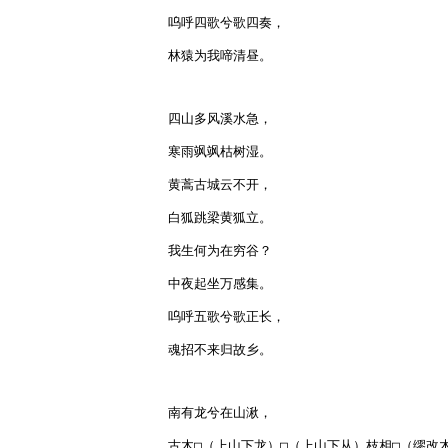
呜呼四歌兮歌四奏，

林猿为我啼清昼。

四山多风溪水急，

寒雨飒飒枯树湿。

黄蒿古城云不开，

白狐跳梁黄狐立。

我生何为在穷谷？

中夜起坐万感集。

呜呼五歌兮歌正长，

魂招不来归故乡。

南有龙兮在山湫，

古木□（上山下龙）□（上山下从）枝相□（缪改木