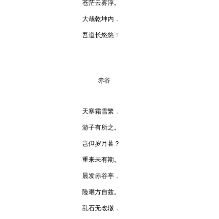
苍茫云雾浮。

大哉乾坤内，

吾道长悠悠！

    赤谷

天寒霜雪繁，

游子有所之。

岂但岁月暮？

重来未有期。

晨发赤谷亭，

险艰方自兹。

乱石无改辙，
