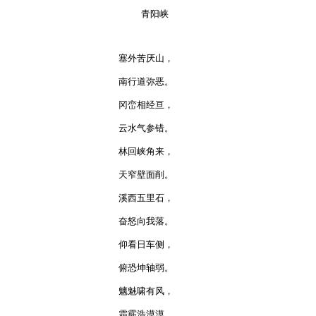
    青阳峡

塞外苦厌山，

南行道弥恶。

冈峦相经亘，

云水气参错。

林回峡角来，

天窄壁面削。

溪西五里石，

奋怒向我落。

仰看日车侧，

俯恐坤轴弱。

魑魅啸有风，

霜霰浩漠漠。
