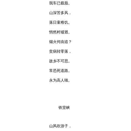
我车已载脂。

山深苦多风，

落日童稚饥。

悄然村墟迥。

烟火何由追？

贫病转零落，

故乡不可思。

常恐死道路。

永为高人嗤。

    铁堂峡

山风吹游子，
