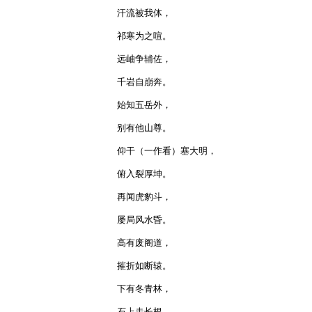
汗流被我体，

祁寒为之喧。

远岫争辅佐，

千岩自崩奔。

始知五岳外，

别有他山尊。

仰干（一作看）塞大明，

俯入裂厚坤。

再闻虎豹斗，

屡局风水昏。

高有废阁道，

摧折如断辕。

下有冬青林，

石上走长根。
