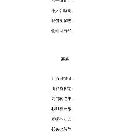
君子慎止足，

小人苦喧阗。

我何良叹嗟，

物理固自然。

    寒峡

行迈日悄悄，

山谷势多端。

云门转绝岸，

积阻霾天寒。

寒峡不可度，

我实衣裳单。
