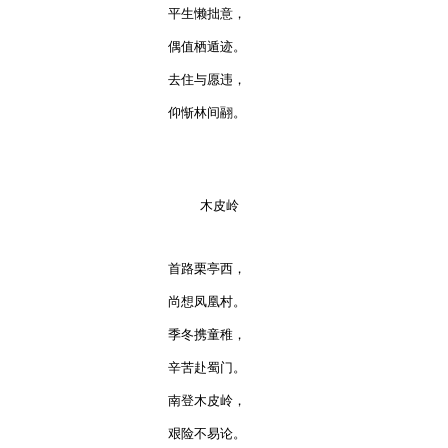
平生懒拙意，

偶值栖遁迹。

去住与愿违，

仰惭林间翮。

    木皮岭

首路栗亭西，

尚想凤凰村。

季冬携童稚，

辛苦赴蜀门。

南登木皮岭，

艰险不易论。
