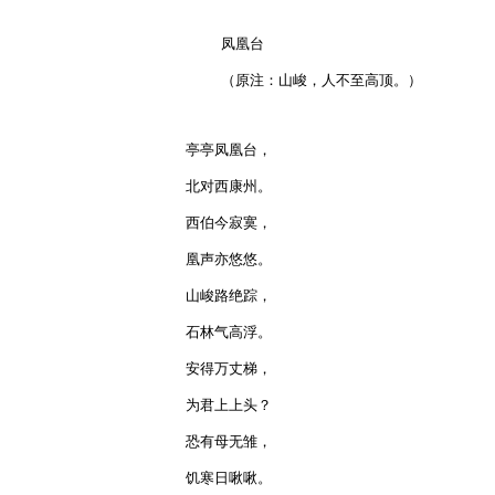
    凤凰台

    （原注：山峻，人不至高顶。）

亭亭凤凰台，

北对西康州。

西伯今寂寞，

凰声亦悠悠。

山峻路绝踪，

石林气高浮。

安得万丈梯，

为君上上头？

恐有母无雏，

饥寒日啾啾。
