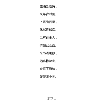
旅泊吾道穷，

衰年岁时倦。

卜居尚百里，

休驾投诸彦。

邑有佳主人，

情如已会面。

来书语绝妙，

远客惊深眷。

食蕨不愿馀，

茅茨眼中见。

    泥功山
