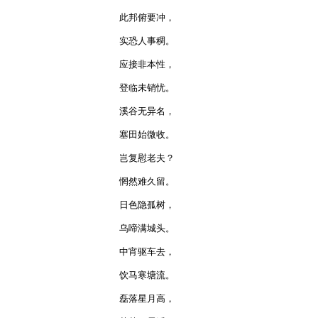
此邦俯要冲，

实恐人事稠。

应接非本性，

登临未销忧。

溪谷无异名，

塞田始微收。

岂复慰老夫？

惘然难久留。

日色隐孤树，

乌啼满城头。

中宵驱车去，

饮马寒塘流。

磊落星月高，
