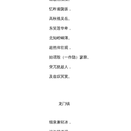
忆昨逾陇坂，

高秋视吴岳。

东笑莲华卑，

北知崆峒薄。

超然侔壮观，

始谓殷（一作隐）寥廓。

突兀犹趁人，

及兹叹冥寞。

    龙门镇

细泉兼轻冰，
