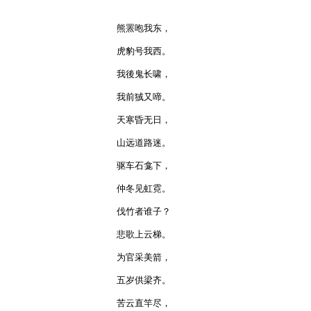
熊罴咆我东，

虎豹号我西。

我後鬼长啸，

我前狨又啼。

天寒昏无日，

山远道路迷。

驱车石龛下，

仲冬见虹霓。

伐竹者谁子？

悲歌上云梯。

为官采美箭，

五岁供梁齐。

苦云直竿尽，
