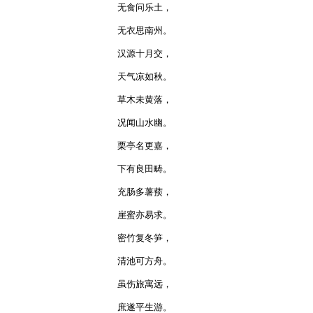
无食问乐土，

无衣思南州。

汉源十月交，

天气凉如秋。

草木未黄落，

况闻山水幽。

栗亭名更嘉，

下有良田畴。

充肠多薯蓣，

崖蜜亦易求。

密竹复冬笋，

清池可方舟。

虽伤旅寓远，

庶遂平生游。
