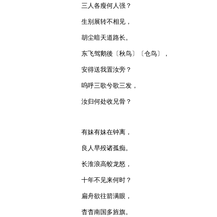
三人各瘦何人强？

生别展转不相见，

胡尘暗天道路长。

东飞驾鹅後〔秋鸟〕〔仓鸟〕，

安得送我置汝旁？

呜呼三歌兮歌三发，

汝归何处收兄骨？

有妹有妹在钟离，

良人早殁诸孤痴。

长淮浪高蛟龙怒，

十年不见来何时？

扁舟欲往箭满眼，

杳杳南国多旌旗。
