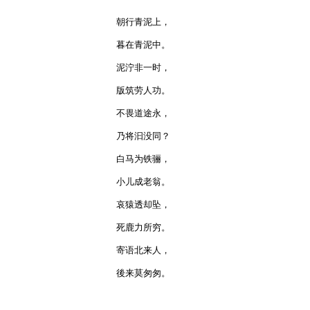
朝行青泥上，

暮在青泥中。

泥泞非一时，

版筑劳人功。

不畏道途永，

乃将汩没同？

白马为铁骊，

小儿成老翁。

哀猿透却坠，

死鹿力所穷。

寄语北来人，

後来莫匆匆。
