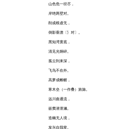
山色危一径尽，

岸绝两壁对。

削成根虚无，

倒影垂澹〔氵对〕。

黑知湾寰底，

清见光炯碎。

孤云到来深，

飞鸟不在外。

高萝成帷幄，

寒木垒（一作叠）旌旆。

远川曲通流，

嵌窦潜泄濑。

造幽无人境，

发兴自我辈。
