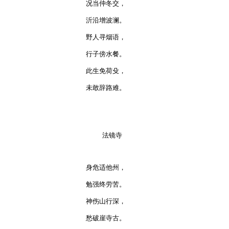
况当仲冬交，

沂沿增波澜。

野人寻烟语，

行子傍水餐。

此生免荷殳，

未敢辞路难。

    法镜寺

身危适他州，

勉强终劳苦。

神伤山行深，

愁破崖寺古。
