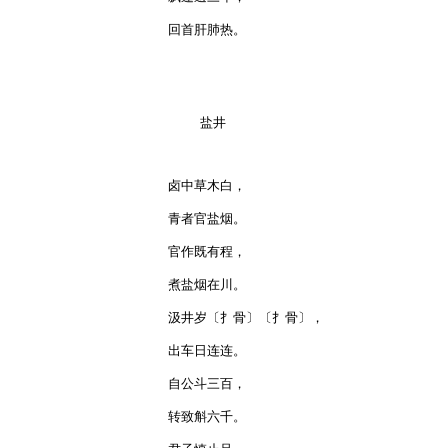
回首肝肺热。

    盐井

卤中草木白，

青者官盐烟。

官作既有程，

煮盐烟在川。

汲井岁〔扌骨〕〔扌骨〕，

出车日连连。

自公斗三百，

转致斛六千。
