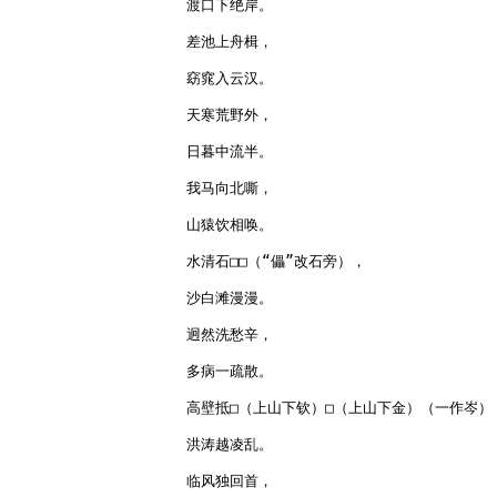
渡口下绝岸。

差池上舟楫，

窈窕入云汉。

天寒荒野外，

日暮中流半。

我马向北嘶，

山猿饮相唤。

水清石□□（“儡”改石旁），

沙白滩漫漫。

迥然洗愁辛，

多病一疏散。

高壁抵□（上山下钦）□（上山下金）（一作岑），
洪涛越凌乱。

临风独回首，
