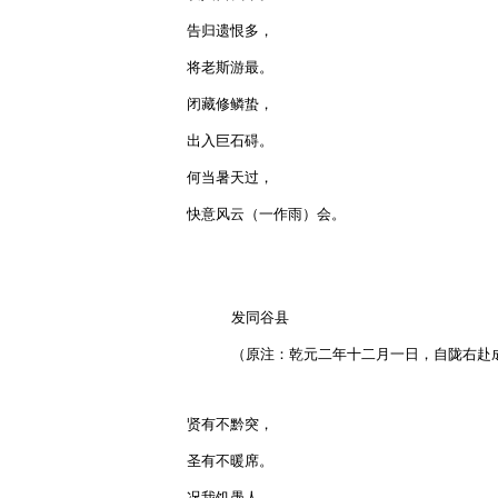
告归遗恨多，

将老斯游最。

闭藏修鳞蛰，

出入巨石碍。

何当暑天过，

快意风云（一作雨）会。 

     发同谷县

     （原注：乾元二年十二月一日，自陇右赴
贤有不黔突，

圣有不暖席。

况我饥愚人，
