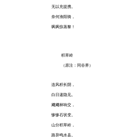
无以充提携。

奈何渔阳骑，

飒飒惊蒸黎！

    积草岭

    （原注：同谷界）

连风积长阴，

白日递隐见。

飕飕林响交，

惨惨石状变。

山分积草岭，

路异鸣水县。
