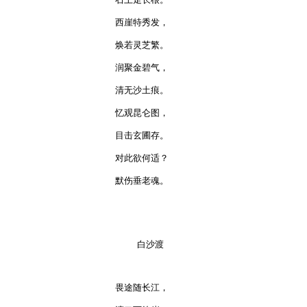
西崖特秀发，

焕若灵芝繁。

润聚金碧气，

清无沙土痕。

忆观昆仑图，

目击玄圃存。

对此欲何适？

默伤垂老魂。

    白沙渡

畏途随长江，
