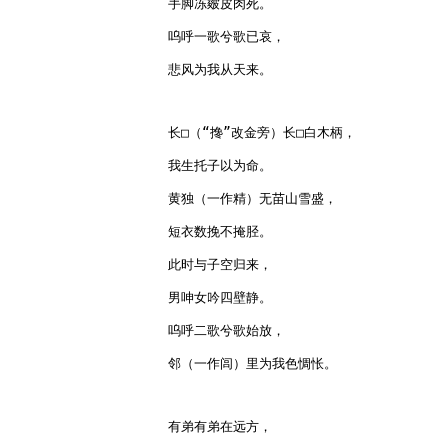
手脚冻皴皮肉死。

呜呼一歌兮歌已哀，

悲风为我从天来。

长□（“搀”改金旁）长□白木柄，

我生托子以为命。

黄独（一作精）无苗山雪盛，

短衣数挽不掩胫。

此时与子空归来，

男呻女吟四壁静。

呜呼二歌兮歌始放，

邻（一作闾）里为我色惆怅。

有弟有弟在远方，
