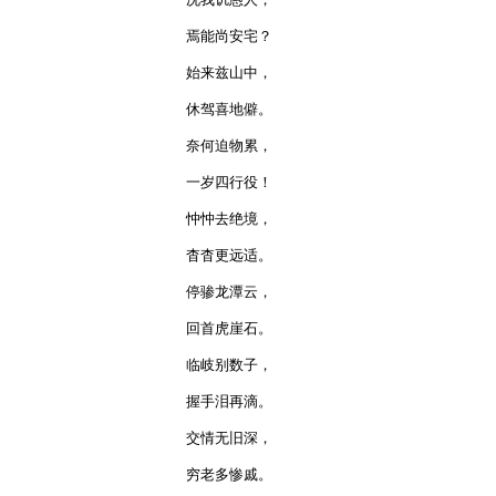
焉能尚安宅？

始来兹山中，

休驾喜地僻。

奈何迫物累，

一岁四行役！

忡忡去绝境，

杳杳更远适。

停骖龙潭云，

回首虎崖石。

临岐别数子，

握手泪再滴。

交情无旧深，

穷老多惨戚。
