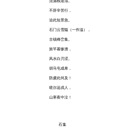
沮洳栈道湿。

不辞辛苦行，

迫此短景急。

石门云雪隘（一作溢），

古镇峰峦集。

旌竿暮惨澹，

风水白刃涩。

胡马屯成皋，

防虞此何及！

嗟尔远戍人，

山寒夜中泣！

    石龛
