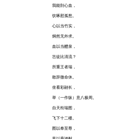
我能剖心血，

饮啄慰孤愁。

心以当竹实，

炯然无外求。

血以当醴泉，

岂徒比清流？

所重王者瑞，

敢辞微命休。

坐看彩翮长，

举（一作纵）意八极周。

自天衔瑞图，

飞下十二楼。

图以奉至尊，

凤以垂鸿猷。
