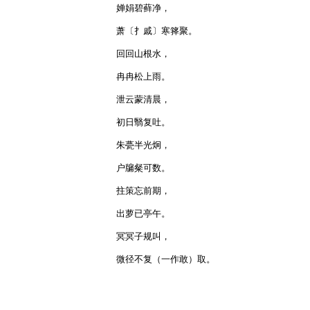
婵娟碧藓净，

萧〔扌戚〕寒箨聚。

回回山根水，

冉冉松上雨。

泄云蒙清晨，

初日翳复吐。

朱甍半光炯，

户牖粲可数。

拄策忘前期，

出萝已亭午。

冥冥子规叫，

微径不复（一作敢）取。
