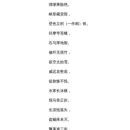
缥缈乘险绝。

峡形藏堂隍，

壁色立积（一作精）铁。

径摩穹苍蟠，

石与厚地裂。

修纤无垠竹，

嵌空太始雪。

威迟哀壑底，

徒旅惨不悦。

水寒长冰横，

我马骨正折。

生涯抵弧矢，

盗贼殊未灭。

飘蓬逾三年，
