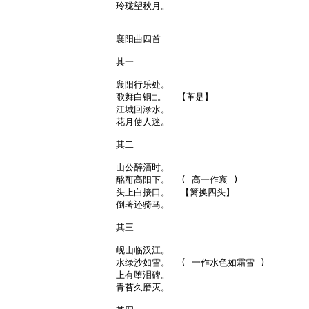
玲珑望秋月。

襄阳曲四首

其一

襄阳行乐处。

歌舞白铜□。  【革是】

江城回渌水。

花月使人迷。

其二

山公醉酒时。

酩酊高阳下。  ( 高一作襄 )

头上白接口。  【篱换四头】

倒著还骑马。

其三

岘山临汉江。

水绿沙如雪。  ( 一作水色如霜雪 )

上有堕泪碑。

青苔久磨灭。
