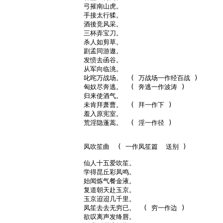
弓摧南山虎。

手接太行猱。

酒後竞风采。

三杯弄宝刀。

杀人如剪草。

剧孟同游遨。

发愤去函谷。

从军向临洮。

叱咤万战场。  ( 万战场一作经百战 )

匈奴尽奔逃。  ( 奔逃一作波涛 )

归来使酒气。

未肯拜萧曹。  ( 拜一作下 )

羞入原宪室。

荒淫隐蓬蒿。  ( 淫一作径 )

凤吹笙曲  ( 一作凤笙篇  送别 )

仙人十五爱吹笙。

学得昆丘彩凤鸣。

始闻炼气餐金液。

复道朝天赴玉京。

玉京迢迢几千里。

凤笙去去无穷已。  ( 穷一作边 )

欲叹离声发绛唇。
