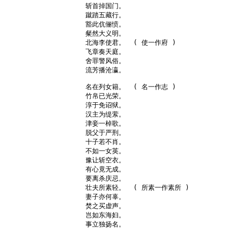
斩首掉国门。

蹴踏五藏行。

豁此伉俪愤。

粲然大义明。

北海李使君。  ( 使一作府 )

飞章奏天庭。

舍罪警风俗。

流芳播沧瀛。

名在列女籍。  ( 名一作志 )

竹帛已光荣。

淳于免诏狱。

汉主为缇萦。

津妾一棹歌。

脱父于严刑。

十子若不肖。

不如一女英。

豫让斩空衣。

有心竟无成。

要离杀庆忌。

壮夫所素轻。  ( 所素一作素所 )

妻子亦何辜。

焚之买虚声。

岂如东海妇。

事立独扬名。
