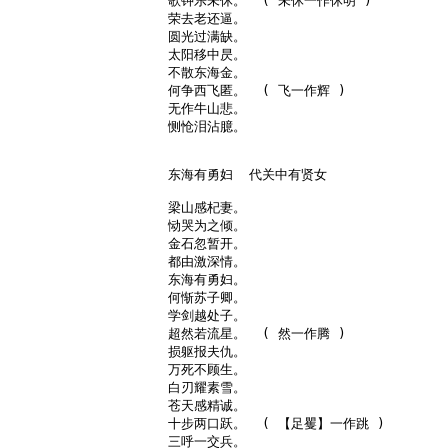
歌钟乐未休。  ( 未休一作休明 )

荣去老还逼。

圆光过满缺。

太阳移中昃。

不散东海金。

何争西飞匿。  ( 飞一作辉 )

无作牛山悲。

恻怆泪沾臆。

东海有勇妇  代关中有贤女

梁山感杞妻。

恸哭为之倾。

金石忽暂开。

都由激深情。

东海有勇妇。

何惭苏子卿。

学剑越处子。

超然若流星。  ( 然一作腾 )

损躯报夫仇。

万死不顾生。

白刃耀素雪。

苍天感精诚。

十步两口跃。  ( 【足矍】一作跳 )

三呼一交兵。
