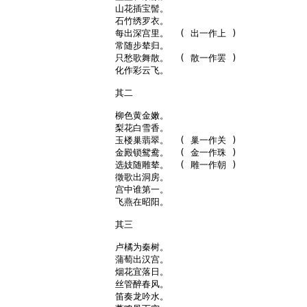
山花插宝髻。

石竹绣罗衣。

每出深宫里。  ( 出一作上 )

常随步辇归。

只愁歌舞散。  ( 散一作罢 )

化作彩云飞。

其二

柳色黄金嫩。

梨花白雪香。

玉楼巢翡翠。  ( 巢一作关 )

金殿锁鸳鸯。  ( 金一作珠 )

选妓随雕辇。  ( 雕一作朝 )

徵歌出洞房。

宫中谁第一。

飞燕在昭阳。

其三

卢橘为秦树。

蒲萄出汉宫。

烟花宜落日。

丝管醉春风。

笛奏龙吟水。
