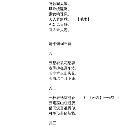
莺歌闻太液。

凤吹绕瀛洲。

素女鸣珠佩。

天人弄彩球。  【毛求】

今朝风日好。

宜入未央游。

清平调词三首

其一

云想衣裳花想容。

春风拂槛露华浓。

若非群玉山头见。

会向瑶台月下逢。

其二

一枝农艳露凝香。  ( 【禾农】一作红 )

云雨巫山枉断肠。

借问汉宫谁得似。

可怜飞燕倚新妆。

其三
