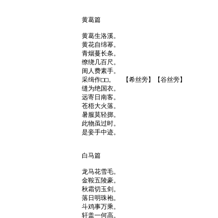
黄葛篇

黄葛生洛溪。

黄花自绵幂。

青烟蔓长条。

缭绕几百尺。

闺人费素手。

采缉作□□。  【希丝旁】【谷丝旁】

缝为绝国衣。

远寄日南客。

苍梧大火落。

暑服莫轻掷。

此物虽过时。

是妾手中迹。

白马篇

龙马花雪毛。

金鞍五陵豪。

秋霜切玉剑。

落日明珠袍。

斗鸡事万乘。

轩盖一何高。
