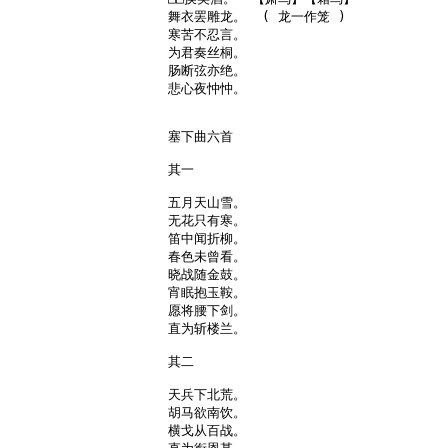
舞衣罢雕龙。  ( 龙一作笼 )

寒苦不忍言。

为君奏丝桐。

肠断弦亦绝。

悲心夜忡忡。

塞下曲六首

其一

五月天山雪。

无花只有寒。

笛中闻折柳。

春色未曾看。

晓战随金鼓。

宵眠抱玉鞍。

愿将腰下剑。

直为斩楼兰。

其二

天兵下北荒。

胡马欲南饮。

横戈从百战。
