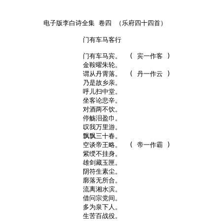
门有车马客行

门有车马宾。  ( 宾一作客 )

金鞍曜朱轮。

谓从丹霄落。  ( 丹一作云 )

乃是故乡亲。

呼儿扫中堂。

坐客论悲辛。

对酒两不饮。

停觞泪盈巾。

叹我万里游。

飘飘三十春。

空谈帝王略。  ( 帝一作霸 )

紫绶不挂身。

雄剑藏玉匣。

阴符生素尘。

廓落无所合。

流离湘水滨。

借问宗党间。

多为泉下人。

生苦百战役。
