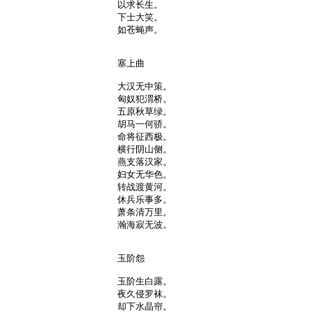
以求长生。

下士大笑。

如苍蝇声。

塞上曲

大汉无中策。

匈奴犯渭桥。

五原秋草绿。

胡马一何骄。

命将征西极。

横行阴山侧。

燕支落汉家。

妇女无华色。

转战渡黄河。

休兵乐事多。

萧条清万里。

瀚海寂无波。

玉阶怨

玉阶生白露。

夜久侵罗袜。

却下水晶帘。
