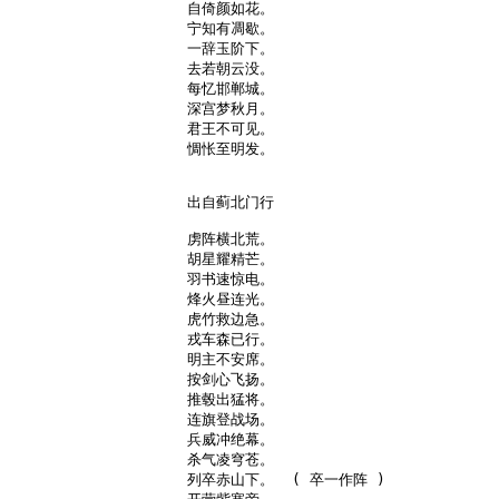
自倚颜如花。

宁知有凋歇。

一辞玉阶下。

去若朝云没。

每忆邯郸城。

深宫梦秋月。

君王不可见。

惆怅至明发。

出自蓟北门行

虏阵横北荒。

胡星耀精芒。

羽书速惊电。

烽火昼连光。

虎竹救边急。

戎车森已行。

明主不安席。

按剑心飞扬。

推毂出猛将。

连旗登战场。

兵威冲绝幕。

杀气凌穹苍。

列卒赤山下。  ( 卒一作阵 )
