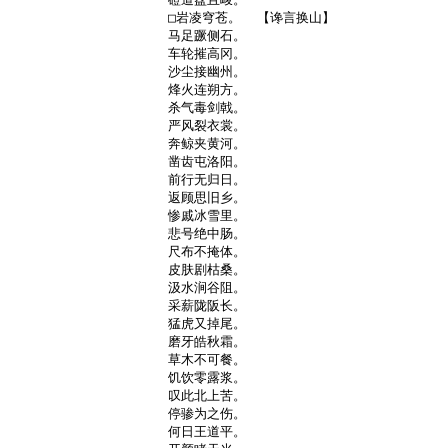
□岩凌穹苍。  【谗言换山】

马足蹶侧石。

车轮摧高冈。

沙尘接幽州。

烽火连朔方。

杀气毒剑戟。

严风裂衣裳。

奔鲸夹黄河。

凿齿屯洛阳。

前行无归日。

返顾思旧乡。

惨戚冰雪里。

悲号绝中肠。

尺布不掩体。

皮肤剧枯桑。

汲水涧谷阻。

采薪陇阪长。

猛虎又掉尾。

磨牙皓秋霜。

草木不可餐。

饥饮零露浆。

叹此北上苦。

停骖为之伤。

何日王道平。
