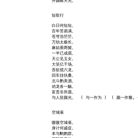
开颜睹天光。

短歌行

白日何短短。

百年苦易满。

苍穹浩茫茫。

万劫太极长。

麻姑垂两鬓。

一半已成霜。

天公见玉女。

大笑亿千场。

吾欲揽六龙。

回车挂扶桑。

北斗酌美酒。

劝龙各一觞。

富贵非所愿。

与人驻颜光。  ( 与一作为 )  ( 颜一作颓, 
空城雀

嗷嗷空城雀。

身计何戚促。

本与鹪鹩群。
