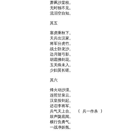
萧飒沙棠枝。

无时独不见。

流泪空自知。

其五

塞虏乘秋下。

天兵出汉家。

将军分虎竹。

战士卧龙沙。

边月随弓影。

胡霜拂剑花。

玉关殊未入。

少妇莫长嗟。

其六

烽火动沙漠。

连照甘泉云。

汉皇按剑起。

还召李将军。

兵气天上合。  ( 兵一作杀 )

鼓声陇底闻。

横行负勇气。

一战净妖氛。
