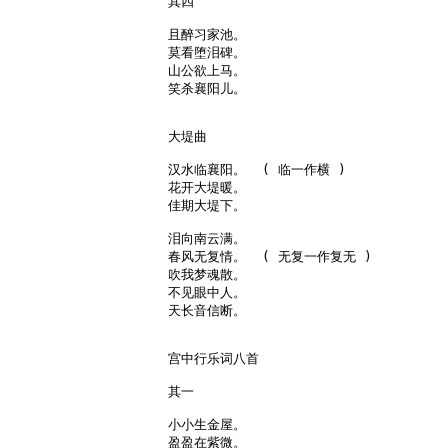
其四

且醉习家池。

莫看堕泪碑。

山公欲上马。

笑杀襄阳儿。

大堤曲

汉水临襄阳。  ( 临一作横 )

花开大堤暖。

佳期大堤下。

泪向南云满。

春风无复情。  ( 无复一作复无 )

吹我梦魂散。

不见眼中人。

天长音信断。

宫中行乐词八首

其一

小小生金屋。

盈盈在紫微。
