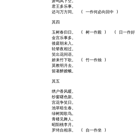
萧鸣凤下空。

君王多乐事。

还与万方同。  ( 一作何必向回中 )

其四

玉树春归日。  ( 树一作殿 )   ( 日一作好 )
金宫乐事多。

後庭朝未入。

轻辇夜相过。

笑出花间语。

娇来竹下歌。  ( 竹一作烛 )

莫教明月去。

留著醉嫦蛾。

其五

绣户香风暖。

纱窗曙色新。

宫花争笑日。

池草暗生春。

绿树闻歌鸟。

青楼见舞人。

昭阳桃李月。

罗绮自相亲。  ( 自一作坐 )
