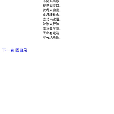
不随凤凰族。

提携四黄口。

饮乳未尝足。

食君糠秕余。

尝恐乌鸢逐。

耻涉太行险。

羞营覆车粟。

天命有定端。

守分绝所欲。

下一卷
回目录