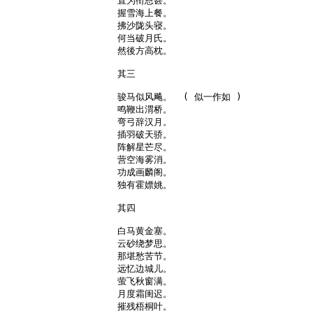
直为衔恩甚。

握雪海上餐。

拂沙陇头寝。

何当破月氏。

然後方高枕。

其三

骏马似风飚。  ( 似一作如 )

鸣鞭出渭桥。

弯弓辞汉月。

插羽破天骄。

阵解星芒尽。

营空海雾消。

功成画麟阁。

独有霍嫖姚。

其四

白马黄金塞。

云砂绕梦思。

那堪愁苦节。

远忆边城儿。

萤飞秋窗满。

月度霜闺迟。

摧残梧桐叶。
