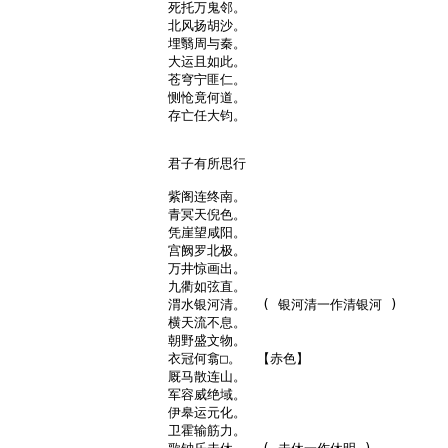
死托万鬼邻。

北风扬胡沙。

埋翳周与秦。

大运且如此。

苍穹宁匪仁。

恻怆竟何道。

存亡任大钧。

君子有所思行

紫阁连终南。

青冥天倪色。

凭崖望咸阳。

宫阙罗北极。

万井惊画出。

九衢如弦直。

渭水银河清。  ( 银河清一作清银河 )

横天流不息。

朝野盛文物。

衣冠何翕□。  【赤色】

厩马散连山。

军容威绝域。

伊皋运元化。

卫霍输筋力。
