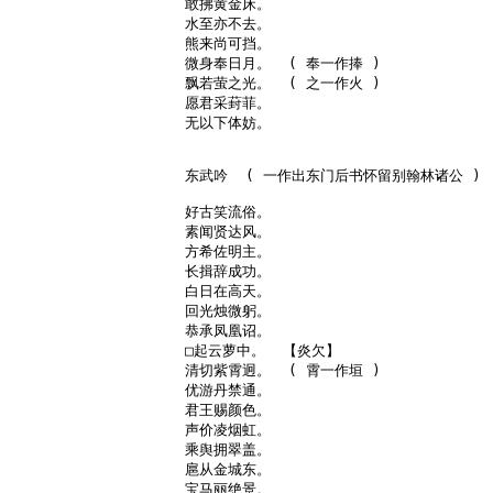
敢拂黄金床。

水至亦不去。

熊来尚可挡。

微身奉日月。  ( 奉一作捧 )

飘若萤之光。  ( 之一作火 )

愿君采葑菲。

无以下体妨。

东武吟  ( 一作出东门后书怀留别翰林诸公 )

好古笑流俗。

素闻贤达风。

方希佐明主。

长揖辞成功。

白日在高天。

回光烛微躬。

恭承凤凰诏。

□起云萝中。  【炎欠】

清切紫霄迥。  ( 霄一作垣 )

优游丹禁通。

君王赐颜色。

声价凌烟虹。

乘舆拥翠盖。

扈从金城东。

宝马丽绝景。
