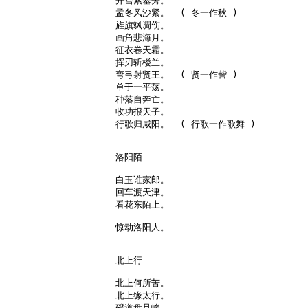
开营紫塞旁。

孟冬风沙紧。  ( 冬一作秋 )

旌旗飒凋伤。

画角悲海月。

征衣卷天霜。

挥刃斩楼兰。

弯弓射贤王。  ( 贤一作訾 )

单于一平荡。

种落自奔亡。

收功报天子。

行歌归咸阳。  ( 行歌一作歌舞 )

洛阳陌

白玉谁家郎。

回车渡天津。

看花东陌上。

惊动洛阳人。

北上行

北上何所苦。

北上缘太行。

磴道盘且峻。
