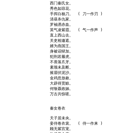
西门秦氏女。

秀色如琼花。

手挥白杨刀。  ( 刀一作刃 )

清昼杀仇家。

罗袖洒赤血。

英气凌紫霞。  ( 气一作声 )

直上西山去。

关吏相邀遮。

婿为燕国王。

身被诏狱加。

犯刑若履虎。

不畏落爪牙。

素颈未及断。

摧眉伏泥沙。

金鸡忽放赦。

大辟得宽赊。

何惭聂政姊。

万古共惊嗟。

秦女卷衣

天子居未央。

妾侍卷衣裳。  ( 侍一作来 )

顾无紫宫宠。
