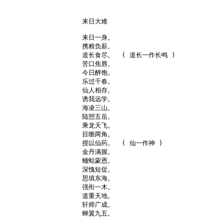
来日大难

来日一身。

携粮负薪。

道长食尽。  ( 道长一作长鸣 )

苦口焦唇。

今日醉饱。

乐过千春。

仙人相存。

诱我远学。

海凌三山。

陆憩五岳。

乘龙天飞。

目瞻两角。

授以仙药。  ( 仙一作神 )

金丹满握。

蟪蛄蒙恩。

深愧短促。

思填东海。

强衔一木。

道重天地。

轩师广成。

蝉翼九五。
