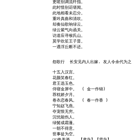
更嗟别调流纤指。

此时惜别讵堪闻。

此地相看未忍分。

重吟真曲和清吹。

却奏仙歌响绿云。

绿云紫气向函关。

访道应寻缑氏山。

莫学吹笙王子晋。

一遇浮丘断不还。

怨歌行  长安见内人出嫁. 友人令余代为之

十五入汉宫。

花颜笑春红。

君王选玉色。

侍寝金屏中。  ( 金一作锦)

荐枕娇夕月。

卷衣恋春风。  ( 春一作香 )

宁知赵飞燕。

夺宠恨无穷。

沉忧能伤人。

绿鬓成霜蓬。

一朝不得意。

世事徒为空。

□□换美酒。  【肃鸟】【霜鸟】
