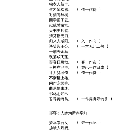
锦衣入新丰。

依岩望松雪。  ( 依一作倚 )

对酒鸣丝桐。

因学扬子云。

献赋甘泉宫。

天书美片善。

清芬播无穷。

归来入咸阳。  ( 入一作向 )

谈笑皆王公。  ( 一本无此二句 )

一朝去金马。

飘落成飞蓬。

宾客日疏散。  ( 客一作友 )

玉樽亦已空。  ( 亦已一作日成 )

才力犹可倚。  ( 倚一作恃 )

不惭世上雄。

闲作东武吟。

曲尽情未终。

书此谢知己。

吾寻黄绮翁。  ( 一作扁舟寻钓翁 )

邯郸才人嫁为斯养卒妇

妾本崇台女。  ( 崇一作丛 )

扬蛾入丹阙。
