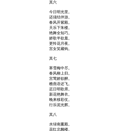
其六

今日明光里。

还须结伴游。

春风开紫殿。

天乐下朱楼。

艳舞全知巧。

娇歌半欲羞。

更怜花月夜。

宫女笑藏钩。

其七

寒雪梅中尽。

春风柳上归。

宫莺娇欲醉。

檐燕语还飞。

迟日明歌席。

新花艳舞衣。

晚来移彩仗。

行乐泥光辉。

其八

水绿南薰殿。

花红北阙楼。
