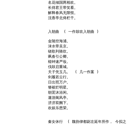
名花倾国两相欢。

长得君王带笑看。

解释春风无限恨。

沈香亭北倚栏干。

入朝曲  ( 一作鼓吹入朝曲 )

金陵控海浦。

渌水带吴京。

铙歌列骑吹。

飒沓引公卿。

槌钟速严妆。

伐鼓启重城。

天子凭玉几。  ( 几一作案 )

剑履若云行。

日出照万户。

簪裾烂明星。

朝罢沐浴闲。

遨游阆风亭。

济济双阙下。

欢娱乐恩荣。

秦女休行  ( 魏协律都尉左延年所作， 今拟之 )