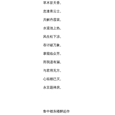
草木皆天香。

忽逢青云士。

共解丹霞裳。

水退池上热。

风生松下凉。

吞讨破万象。

搴窥临众芳。

而我遗有漏。

与君用无方。

心垢都已灭。

永言题禅房。

鲁中都东楼醉起作
