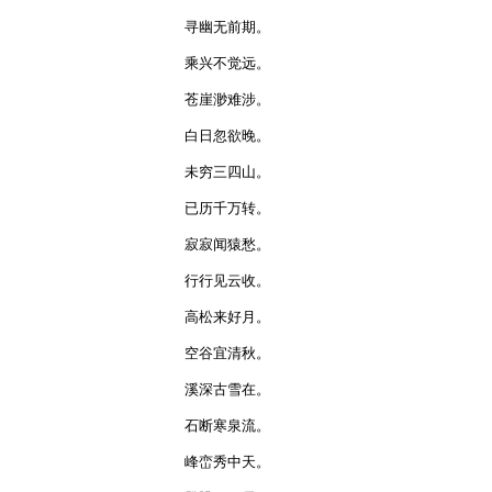
寻幽无前期。

乘兴不觉远。

苍崖渺难涉。

白日忽欲晚。

未穷三四山。

已历千万转。

寂寂闻猿愁。

行行见云收。

高松来好月。

空谷宜清秋。

溪深古雪在。

石断寒泉流。

峰峦秀中天。
