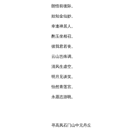
朗悟前後际。

始知金仙妙。

幸逢禅居人。

酌玉坐相召。

彼我君若丧。

云山岂殊调。

清风生虚空。

明月见谈笑。

怡然青莲宫。

永愿恣游眺。

寻高凤石门山中元丹丘
