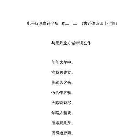
电子版李白诗全集 卷二十二 （古近体诗四十七首）

与元丹丘方城寺谈玄作

茫茫大梦中。

惟我独先觉。

腾转风火来。

假合作容貌。

灭除昏疑尽。

领略入精要。

澄虑观此身。

因得通寂照。
