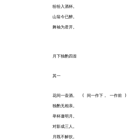
纷纷入酒杯。

山翁今已醉。

舞袖为君开。

月下独酌四首

其一

花间一壶酒。  ( 间一作下， 一作前 )

独酌无相亲。

举杯邀明月。

对影成三人。

月既不解饮。
