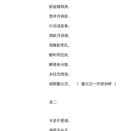
影徒随我身。

暂伴月将影。

行乐须及春。

我歌月徘徊。

我舞影零乱。

醒时同交欢。

醉後各分散。

永结无情游。

相期邈云汉。  ( 邈云汉一作碧岩畔 )

其二

天若不爱酒。

酒星不在天。
