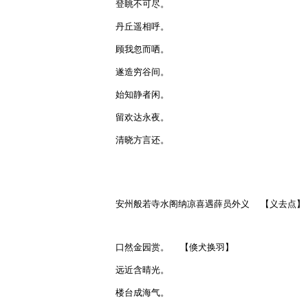
登眺不可尽。

丹丘遥相呼。

顾我忽而哂。

遂造穷谷间。

始知静者闲。

留欢达永夜。

清晓方言还。

安州般若寺水阁纳凉喜遇薛员外义  【义去点】

口然金园赏。  【倏犬换羽】

远近含晴光。

楼台成海气。
