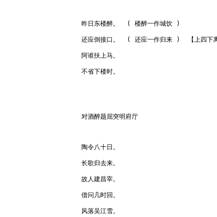
昨日东楼醉。  ( 楼醉一作城饮 )

还应倒接口。  ( 还应一作归来 )  【上四下离
阿谁扶上马。

不省下楼时。

对酒醉题屈突明府厅

陶令八十日。

长歌归去来。

故人建昌宰。

借问几时回。

风落吴江雪。
