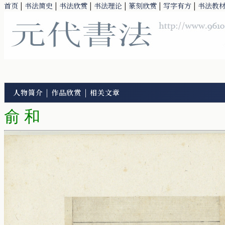
首页
|
书法简史
|
书法欣赏
|
书法理论
|
篆刻欣赏
|
写字有方
|
书法教
人物简介
|
作品欣赏
|
相关文章
俞 和