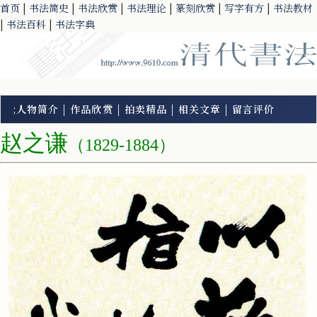
首页
|
书法简史
|
书法欣赏
|
书法理论
|
篆刻欣赏
|
写字有方
|
书法教材
|
书法百科
|
书法字典
;
人物简介
|
作品欣赏
|
拍卖精品
|
相关文章
|
留言评价
赵之谦
（1829-1884）