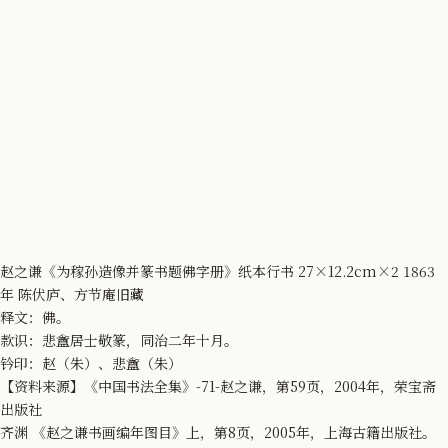
赵之谦《为稼孙造像并篆书题佛字册》纸本行书 27×12.2cm×2 1863
年 陈伏庐、方节庵旧藏
释文：佛。
款识：悲盦居士敬篆，同治二年十月。
钤印：赵（朱）、悲盦（朱）
【资料来源】《中国书法全集》-71-赵之谦，第59页，2004年，荣宝斋
出版社
齐渊 《赵之谦书画编年图目》上，第8页，2005年，上海古籍出版社。