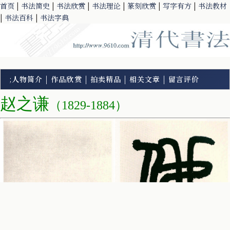
首页
|
书法简史
|
书法欣赏
|
书法理论
|
篆刻欣赏
|
写字有方
|
书法教材
|
书法百科
|
书法字典
;
人物简介
|
作品欣赏
|
拍卖精品
|
相关文章
|
留言评价
赵之谦
（1829-1884）