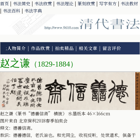
首页
|
书法简史
|
书法欣赏
|
书法理论
|
篆刻欣赏
|
写字有方
|
书法教材
|
书法百科
|
书法字典
;
人物简介
|
作品欣赏
|
拍卖精品
|
相关文章
|
留言评价
赵之谦
（1829-1884）
赵之谦《篆书“德善信斋” 横披》 水墨纸本 46×166cm
图片来自 北京保利2018春季拍卖会
释文：德善信斋。
款识：德善德信，老氏旨也。和光同尘，收视反听，处世道术，俱备于