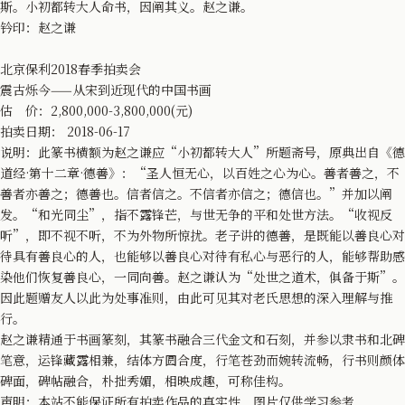
斯。小初都转大人命书，因阐其义。赵之谦。
钤印：赵之谦
北京保利2018春季拍卖会
震古烁今——从宋到近现代的中国书画
估 价：2,800,000-3,800,000(元)
拍卖日期： 2018-06-17
说明：此篆书横额为赵之谦应“小初都转大人”所题斋号，原典出自《德
道经·第十二章·德善》：“圣人恒无心，以百姓之心为心。善者善之，不
善者亦善之；德善也。信者信之。不信者亦信之；德信也。”并加以阐
发。“和光同尘”，指不露锋芒，与世无争的平和处世方法。“收视反
听”，即不视不听，不为外物所惊扰。老子讲的德善，是既能以善良心对
待具有善良心的人，也能够以善良心对待有私心与恶行的人，能够帮助感
染他们恢复善良心，一同向善。赵之谦认为“处世之道术，俱备于斯”。
因此题赠友人以此为处事准则，由此可见其对老氏思想的深入理解与推
行。
赵之谦精通于书画篆刻，其篆书融合三代金文和石刻，并参以隶书和北碑
笔意，运锋藏露相兼，结体方圆合度，行笔苍劲而婉转流畅，行书则颜体
碑面，碑帖融合，朴拙秀媚，相映成趣，可称佳构。
声明：本站不能保证所有拍卖作品的真实性，图片仅供学习参考