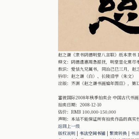
赵之谦《隶书阴德明堂八言联》纸本隶书 170
释文：阴德遗惠周急振抚，明堂显化常尽
款识：爱恬九兄属书，同治己巳三月，赵
钤印：赵之谦（白）、长陵旧学（朱文）
出版：齐渊《赵之谦书画编年图目》，第12
富彼国际2008年秋季拍卖会 中国古代书画
拍卖日期：2008-12-10
估价：RMB 100,000-150,000
声明：本站不能保证所有拍卖作品的真实
返回上一级
版权说明
|
书法空间书铺
|
繁简转换
|
书