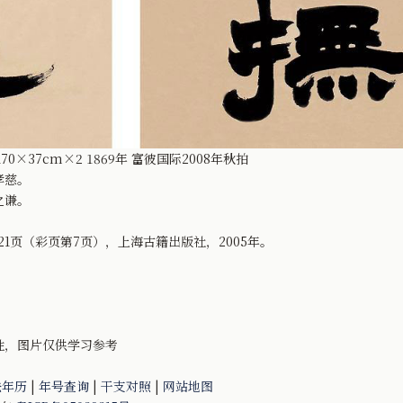
×37cm×2 1869年 富彼国际2008年秋拍
孝慈。
之谦。
1页（彩页第7页），上海古籍出版社，2005年。
性，图片仅供学习参考
法年历
|
年号查询
|
干支对照
|
网站地图