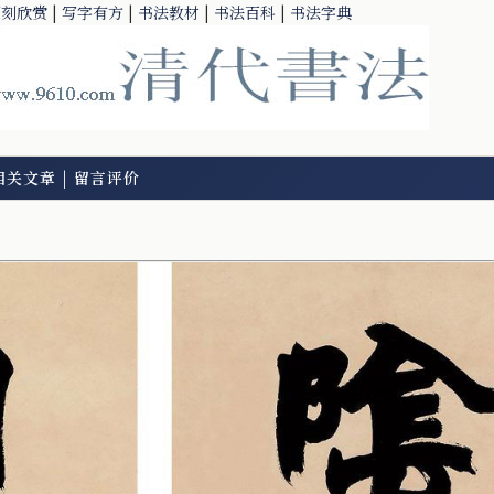
篆刻欣赏
|
写字有方
|
书法教材
|
书法百科
|
书法字典
相关文章
|
留言评价