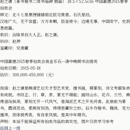
赵之谦《篆书楷书二体书临碑 扇面》 18.5×52.5cm 中国嘉德2015春季
拍卖会
释文：北斗七星禀授辅辅相近臣见微意。石氏星经。
汉地广大，无不容盛；万方来朝，臣妾使令；边境无事，中国安宁。史游
急就篇。
款识：冶锋世叔大人正。赵之谦。
钤印：赵押
鉴藏印：兄甫藏
中国嘉德2015春季拍卖会吉金乐石—清中晚期书法掇英
拍卖日期：2015-05-18
估价：300,000-450,000（元）
按语：赵之谦是晚清艺坛天才型艺术家，擅书画，精篆刻，诗文考据皆卓
有成就。书则正、行、草、隶、篆无不精能；画则山水、花卉、兰竹、佛
像造诣俱深，篆刻尤开一代风气，是海派艺术之开先河者。此扇前为篆
书，圆润灵动，柔婉有韧劲，得绵里藏针之妙。后半作楷书、魏体，笔力
雄浑，而体貌秀美，有自家风貌。是其中年精作。
声明：本站不能保证所有拍卖作品的真实性，图片仅供学习参考
返回上一级