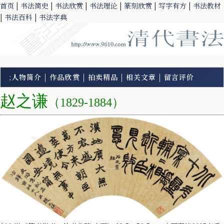
首页
|
书法简史
|
书法欣赏
|
书法理论
|
篆刻欣赏
|
写字有方
|
书法教材
|
书法百科
|
书法字典
;
人物简介
|
作品欣赏
|
拍卖精品
|
相关文章
|
留言评价
赵之谦
（1829-1884）