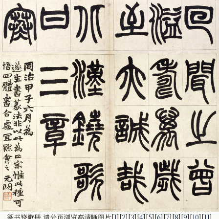
篆书铙歌册 请分页浏览高清晰图片[
1
][
2
][
3
][
4
][
5
][
6
][
7
][
8
][
9
][
10
][
11
]