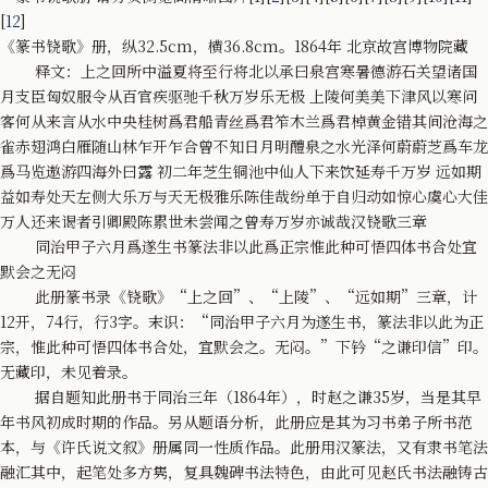
[
12
]
《篆书铙歌》册，纵32.5cm，横36.8cm。1864年 北京故宫博物院藏
释文：上之回所中溢夏将至行将北以承曰泉宫寒暑德游石关望诸国
月支臣匈奴服令从百官疾驱驰千秋万岁乐无极 上陵何美美下津风以寒问
客何从来言从水中央桂树爲君船青丝爲君笮木兰爲君棹黄金错其间沧海之
雀赤翅鸿白雁随山林乍开乍合曾不知日月明醴泉之水光泽何蔚蔚芝爲车龙
爲马览遨游四海外曰露 初二年芝生铜池中仙人下来饮延寿千万岁 远如期
益如寿处天左侧大乐万与天无极雅乐陈佳哉纷单于自归动如惊心虞心大佳
万人还来谒者引卿殿陈累世未尝闻之曾寿万岁亦诚哉汉铙歌三章
同治甲子六月爲遂生书篆法非以此爲正宗惟此种可悟四体书合处宜
默会之无闷
此册篆书录《铙歌》“上之回”、“上陵”、“远如期”三章，计
12开，74行，行3字。末识：“同治甲子六月为遂生书，篆法非以此为正
宗，惟此种可悟四体书合处，宜默会之。无闷。”下钤“之谦印信”印。
无藏印，未见着录。
据自题知此册书于同治三年（1864年），时赵之谦35岁，当是其早
年书风初成时期的作品。另从题语分析，此册应是其为习书弟子所书范
本，与《许氏说文叙》册属同一性质作品。此册用汉篆法，又有隶书笔法
融汇其中，起笔处多方隽，复具魏碑书法特色，由此可见赵氏书法融铸古