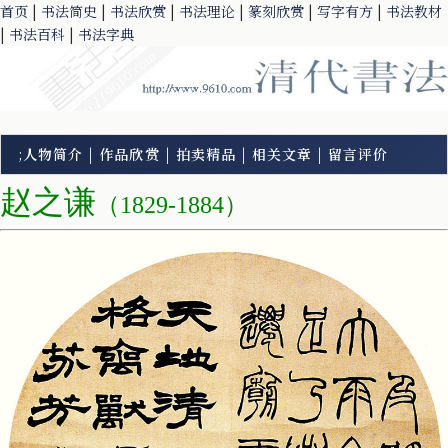
首页
|
书法简史
|
书法欣赏
|
书法理论
|
篆刻欣赏
|
写字有方
|
书法教材
|
书法百科
|
书法字典
;
人物简介
|
作品欣赏
|
拍卖精品
|
相关文章
|
留言评价
赵之谦
（1829-1884）