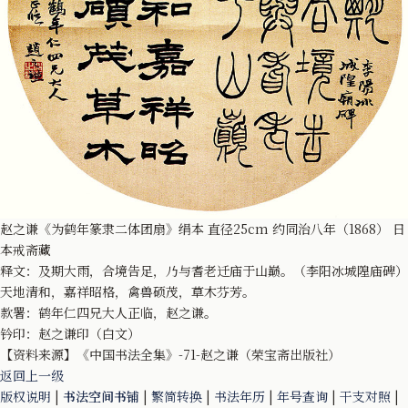
赵之谦《为鹤年篆隶二体团扇》绢本 直径25cm 约同治八年（1868） 日
本戒斋藏
释文：及期大雨，合境告足，乃与耆老迁庙于山巅。（李阳冰城隍庙碑）
天地清和，嘉祥昭格，禽兽硕茂，草木芬芳。
款署：鹤年仁四兄大人正临，赵之谦。
钤印：赵之谦印（白文）
【资料来源】《中国书法全集》-71-赵之谦（荣宝斋出版社）
返回上一级
版权说明
|
书法空间书铺
|
繁简转换
|
书法年历
|
年号查询
|
干支对照
|