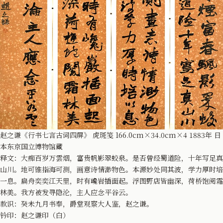
赵之谦《行书七言古词四屏》 虎斑笺 166.0cm×34.0cm×4 1883年 日
本东京国立博物馆藏
释文：大痴百岁万雲烟，富贵帆影翠蛟泉。是否曾经蜀道险，十年写足真
山川。地可锥指海可测，画意诗情渺物色。本源妙处同其波，学力厚时培
一息。扁舟奕奕江天里，时有巉岩插面起。浮图野店皆幽深，荷桥饱阅霜
林美。我方被发寻隐沦，主人应念平谷云。
款识：癸未九月书奉，爵堂观察大人鉴，赵之谦。
钤印：赵之谦印（白）