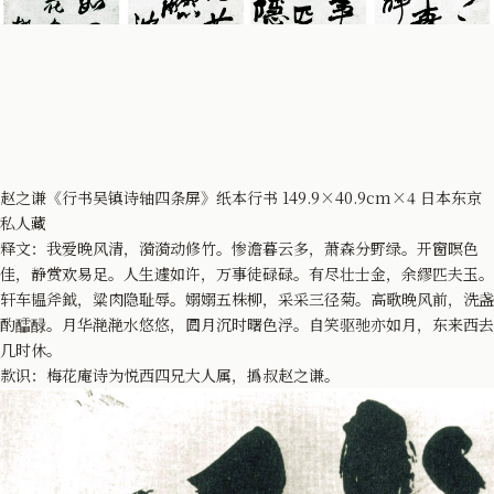
赵之谦《行书吴镇诗轴四条屏》纸本行书 149.9×40.9cm×4 日本东京
私人藏
释文：我爱晚风清，漪漪动修竹。惨澹暮云多，萧森分野绿。开窗暝色
佳，静赏欢易足。人生遽如许，万事徒碌碌。有尽壮士金，余繆匹夫玉。
轩车韫斧鉞，粱肉隐耻辱。嫋嫋五株柳，采采三径菊。高歌晚风前，洗盏
酌醽醁。月华滟滟水悠悠，圆月沉时曙色浮。自笑驱驰亦如月，东来西去
几时休。
款识：梅花庵诗为悦西四兄大人属，撝叔赵之谦。