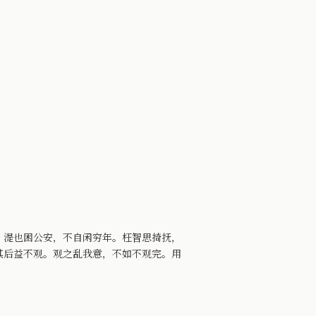
。湜也困公安，不自闲穷年。枉智思掎抚，
其后益不观。观之乱我意，不如不观完。用