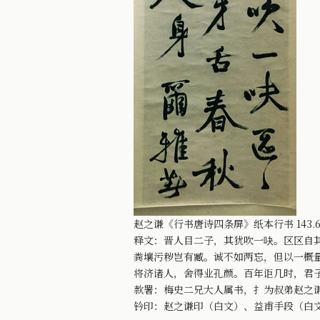
赵之谦《行书唐诗四条屏》纸本行书 143.6
释文：晋人目二子，其犹吹一吷。区区自
粪壤污秽岂有臧。诚不如两忘，但以一概
将济诸人，舍得业孔颜。百年讵几时，君
款署：梅史二兄大人属书，扌为叔弟赵之
钤印：赵之谦印（白文）、益甫手段（白