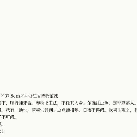
×37.8cm×4 浙江省博物馆藏
其下，顾肯挂牙舌。春秋书王法，不诛其人身。尔雅注虫鱼，定非磊落人
量。我有一池水，蒲苇生其间。虫鱼沸相嚼，日夜不得闲。我初往观之，
子不可闲。
谦。
文）