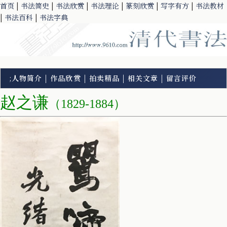
首页
|
书法简史
|
书法欣赏
|
书法理论
|
篆刻欣赏
|
写字有方
|
书法教材
|
书法百科
|
书法字典
;
人物简介
|
作品欣赏
|
拍卖精品
|
相关文章
|
留言评价
赵之谦
（1829-1884）