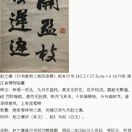
赵之谦《行书绝句三首四条屏》纸本行书 142.2×37.5cm×4 1879年 浙
江省博物馆藏
释文：种菊一百丛，九月开盈枝。莫言无好花，花开较迟。庭前无繁植，
疏 竹附梅坡。虽然无巨荫，明月飞来多。十年捶柳枝，今与高树齐。垂
条绿春风，上有流莺啼
款署：绝张雪林句三首，光绪己卯九月赵之谦。
钤印：赵之谦印（朱文）、赵扌为叔（白文）。
说明：赵之谦真行书初习颜真卿，同治二年(1863)入京后，受阮元、包世