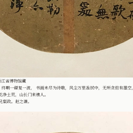
 浙江省博物馆藏
终朝一磔复一波， 书画未尽为诗歌，风尘万里准拭中，无所贪但有墨空
乾净土荒，山长门来樵人。
兄粲政。赵之谦。