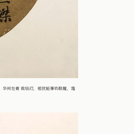
，华何处着 栽培幻，相犹能事钩勒履，霜