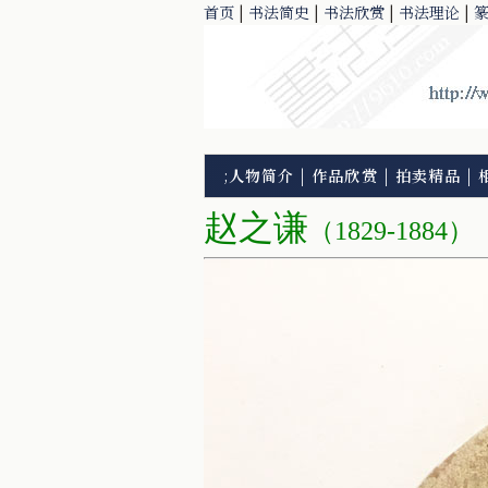
首页
|
书法简史
|
书法欣赏
|
书法理论
|
;
人物简介
|
作品欣赏
|
拍卖精品
|
赵之谦
（1829-1884）