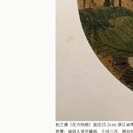
赵之谦《花卉纨扇》直径25.2cm 浙江省
款署：诚伯人世兄属画，壬戌三月，撼叔