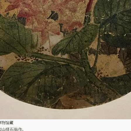
博物馆藏
拟山择石翁作。