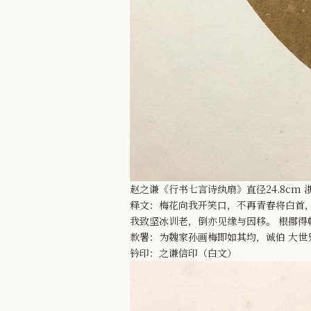
赵之谦《行书七言诗纨扇》直径24.8cm
释文：梅花向我开笑口，不再青春将白首，
我致坚冰训老，倒亦见缘与因移。 根挪得
款署：为魏家孙画梅即如其均，诚伯 大世
钤印：之谦信印（白文）