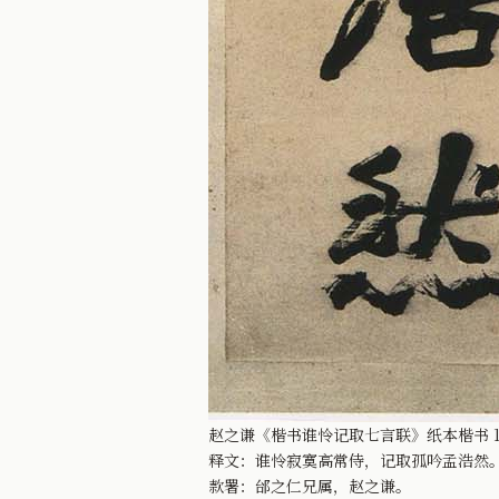
赵之谦《楷书谁怜记取七言联》纸本楷书 17
释文：谁怜寂寞高常侍，记取孤吟孟浩然
款署：邰之仁兄属，赵之谦。