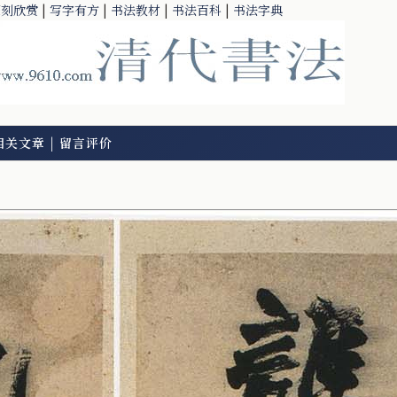
篆刻欣赏
|
写字有方
|
书法教材
|
书法百科
|
书法字典
相关文章
|
留言评价