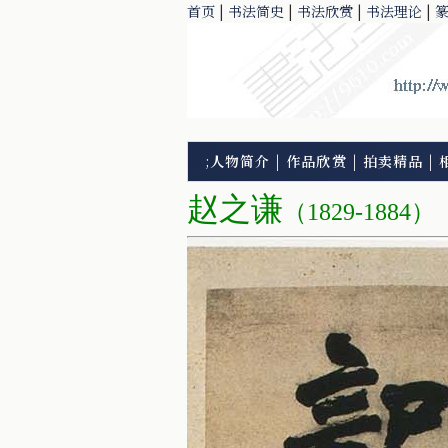
首页
|
书法简史
|
书法欣赏
|
书法理论
|
;
人物简介
|
作品欣赏
|
拍卖精品
|
赵之谦
（1829-1884）