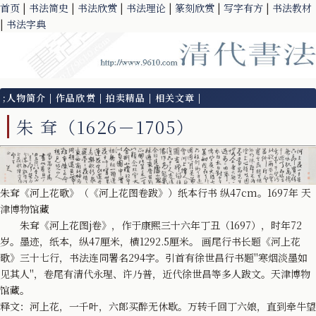
首页
|
书法简史
|
书法欣赏
|
书法理论
|
篆刻欣赏
|
写字有方
|
书法教材
|
书法字典
;
人物简介
|
作品欣赏
|
拍卖精品
|
相关文章
|
朱 耷（1626－1705）
朱耷《河上花歌》（《河上花图卷跋》）纸本行书 纵47cm。1697年 天
津博物馆藏
朱耷《河上花图j卷》，作于康熙三十六年丁丑（1697），时年72
岁。墨迹，纸本，纵47厘米，横1292.5厘米。 画尾行书长题《河上花
歌》三十七行，书法连同署名294字。引首有徐世昌行书题"寒烟淡墨如
见其人"，卷尾有清代永瑆、许乃普，近代徐世昌等多人跋文。天津博物
馆藏。
释文：河上花，一千叶，六郎买醉无休歇。万转千回丁六娘，直到牵牛望