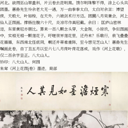
河北。欲雨巫山翠盖斜，片云卷去昆明黑。馈尔明珠擎不得，涂上心头共
团墨。蕙喦先生怜余老大无一遇，万一由拳拳太白，太白对余言：博望
侯，天般大，叶如梭，在天外，六娘剑术行方迈。团圞八月吴兼会，河上
仙人正图画。撑肠拄腹六十尺，炎凉尽作高冠戴。余曰 ：匡庐山密林
迩，东晋黄冠亦朋比。算来一百八颗念头穿，大金刚，小琼玖，争似图画
中，实相无相一颗莲花子。吁嗟世界莲花里，还丹未？乐歌行，泉飞叠叠
花循循，东西南北怪底同，朝还并蒂难重陈，至今想见芝山人！蕙喦先生
嘱画此卷，自丁丑五月以至六七八月荷叶荷花落成，戏作《河上花歌》，
仅二百余字呈正。八大山人。
钤印：八大山人、何园
朱耷《河上花图j卷》墨迹，局部