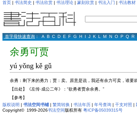
首页
|
书法简史
|
书法欣赏
|
书法理论
|
篆刻欣赏
|
书法入门
|
书法教材
首字母快速查询
：
A
B
C
D
E
F
G
H
I
J
K
L
M
N
O
P
Q
R
余勇可贾
yú yǒng kě gǔ
余勇：剩下来的勇力；贾：卖。原意是说，我还有余力可卖，谁要
【出处】《左传·成公二年》：“欲勇者贾余余勇。”
【参考】
版权说明
|
书法空间书铺
|
繁简转换
|
书法年历
|
年号查询
|
干支对照
|
Copyright© 1999-2026
书法空间
版权所有
粤ICP备05039315号