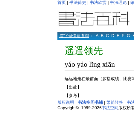
首页
|
书法简史
|
书法欣赏
|
书法理论
|
首字母快速查询
：
A
B
C
D
E
F
G
遥遥领先
yáo yáo lǐng xiān
远远地走在最前面（多指成绩、比赛
【出处】
【参考】
版权说明
|
书法空间书铺
|
繁简转换
|
书
Copyright© 1999-2026
书法空间
版权所