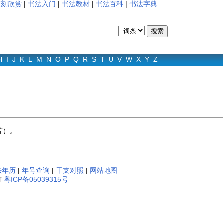
篆刻欣赏
|
书法入门
|
书法教材
|
书法百科
|
书法字典
H
I
J
K
L
M
N
O
P
Q
R
S
T
U
V
W
X
Y
Z
等）。
法年历
|
年号查询
|
干支对照
|
网站地图
有
粤ICP备05039315号