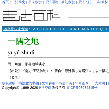
首页
|
书法简史
|
书法欣赏
|
书法理论
|
篆刻欣赏
|
书法入门
|
书法教材
首字母快速查询
：
A
B
C
D
E
F
G
H
I
J
K
L
M
N
O
P
Q
R
一隅之地
yī yú zhī dì
隅：角落。形容地域狭小。
【出处】《南史·王弘传论》：“晋自中原沸腾，介居江左，以一隅之
【参考】
版权说明
|
书法空间书铺
|
繁简转换
|
书法年历
|
年号查询
|
干支对照
|
Copyright© 1999-2026
书法空间
版权所有
粤ICP备05039315号