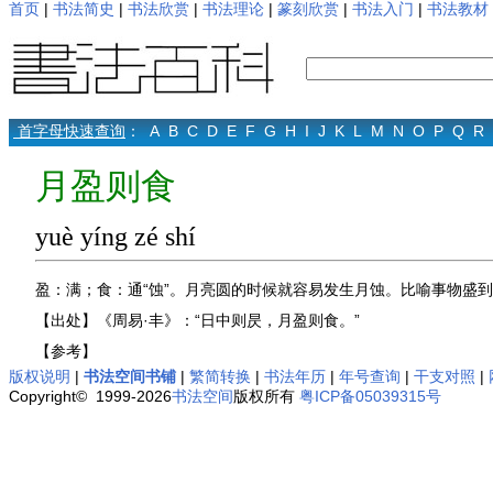
首页
|
书法简史
|
书法欣赏
|
书法理论
|
篆刻欣赏
|
书法入门
|
书法教材
首字母快速查询
：
A
B
C
D
E
F
G
H
I
J
K
L
M
N
O
P
Q
R
月盈则食
yuè yíng zé shí
盈：满；食：通“蚀”。月亮圆的时候就容易发生月蚀。比喻事物盛
【出处】《周易·丰》：“日中则昃，月盈则食。”
【参考】
版权说明
|
书法空间书铺
|
繁简转换
|
书法年历
|
年号查询
|
干支对照
|
Copyright© 1999-2026
书法空间
版权所有
粤ICP备05039315号