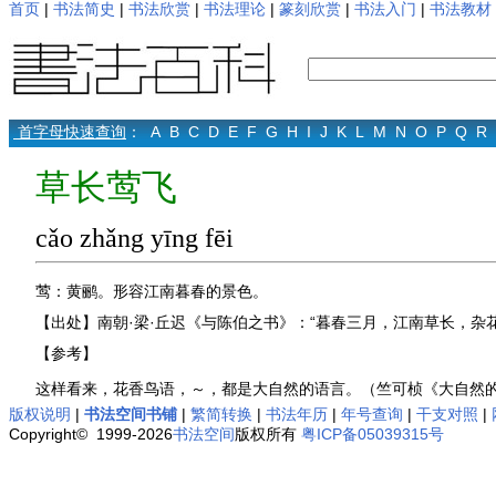
首页
|
书法简史
|
书法欣赏
|
书法理论
|
篆刻欣赏
|
书法入门
|
书法教材
首字母快速查询
：
A
B
C
D
E
F
G
H
I
J
K
L
M
N
O
P
Q
R
草长莺飞
cǎo zhǎng yīng fēi
莺：黄鹂。形容江南暮春的景色。
【出处】南朝·梁·丘迟《与陈伯之书》：“暮春三月，江南草长，杂
【参考】
这样看来，花香鸟语，～，都是大自然的语言。（竺可桢《大自然
版权说明
|
书法空间书铺
|
繁简转换
|
书法年历
|
年号查询
|
干支对照
|
Copyright© 1999-2026
书法空间
版权所有
粤ICP备05039315号