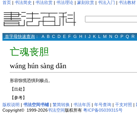
首页
|
书法简史
|
书法欣赏
|
书法理论
|
篆刻欣赏
|
书法入门
|
书法教材
首字母快速查询
：
A
B
C
D
E
F
G
H
I
J
K
L
M
N
O
P
Q
R
亡魂丧胆
wáng hún sàng dǎn
形容惊慌恐惧到极点。
【出处】
【参考】
版权说明
|
书法空间书铺
|
繁简转换
|
书法年历
|
年号查询
|
干支对照
|
Copyright© 1999-2026
书法空间
版权所有
粤ICP备05039315号