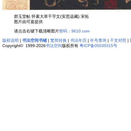
群玉堂帖 怀素大草千字文(安思远藏) 宋拓
图片由可嘉提供
请点击右键下载清晰图片
密码：9610.com
版权说明
|
书法空间书铺
|
繁简转换
|
书法年历
|
年号查询
|
干支对照
|
Copyright© 1999-2026
书法空间
版权所有
粤ICP备05039315号