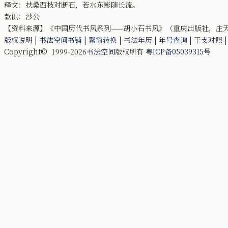
释文：扶桑西枝对断石，若水东影随长流。
款识：沙公
【资料来源】《中国历代书风系列——胡小石书风》（重庆出版社，庄天明，
版权说明
|
书法空间书铺
|
繁简转换
|
书法年历
|
年号查询
|
干支对照
Copyright© 1999-2026
书法空间
版权所有
粤ICP备05039315号