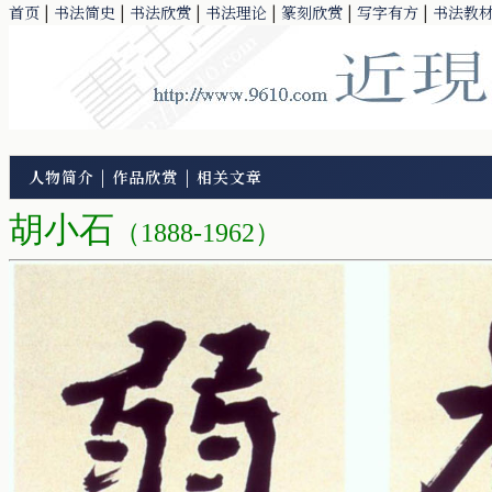
首页
|
书法简史
|
书法欣赏
|
书法理论
|
篆刻欣赏
|
写字有方
|
书法教
人物简介
|
作品欣赏
|
相关文章
胡小石
（1888-1962）