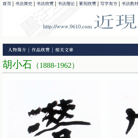
首页
|
书法简史
|
书法欣赏
|
书法理论
|
篆刻欣赏
|
写字有方
|
书法教
人物简介
|
作品欣赏
|
相关文章
胡小石
（1888-1962）