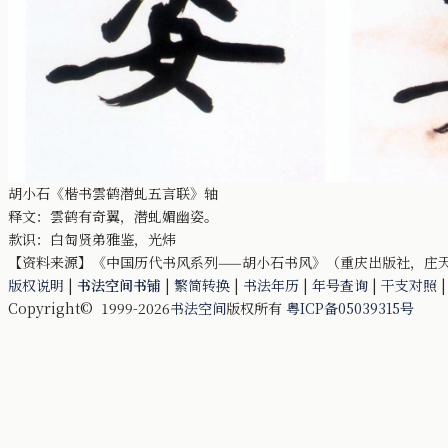
胡小石《楷书雲鹤潜虬五言联》轴
释文：雲鹤有奇翼，潜虬媚幽姿。
款识：白匋贤弟雅鉴，光炜
【资料来源】《中国历代书风系列——胡小石书风》（重庆出版社，庄天明，2
版权说明
|
书法空间书铺
|
繁简转换
|
书法年历
|
年号查询
|
干支对照
Copyright© 1999-2026
书法空间
版权所有
粤ICP备05039315号