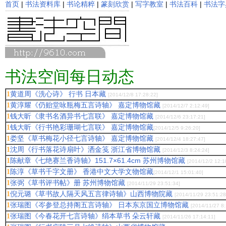
首页
|
书法资料库
|
书论精粹
|
篆刻欣赏
|
写字教室
|
书法百科
|
书法字
书法空间每日动态
黄道周《洗心诗》 行书 日本藏
1
[2014/12/8 17:28:22]
黄淳耀《仍贻堂咏瓶梅五言诗轴》 嘉定博物馆藏
1
[2014/12/7 2:12:49]
钱大昕《隶书名酒异书七言联》 嘉定博物馆藏
1
[2014/12/6 23:17:21]
钱大昕《行书艳彩珊瑚七言联》 嘉定博物馆藏
1
[2014/12/5 9:26:20]
娄坚《草书梅花小径七言诗轴》 嘉定博物馆藏
1
[2014/12/4 18:27:47]
沈周《行书落花诗扇叶》洒金笺 浙江省博物馆藏
1
[2014/12/3 8:24:24]
陈献章《七绝赛兰香诗轴》151.7×61.4cm 苏州博物馆藏
1
[2014/12/2 12:1
陈淳《草书千字文册》 香港中文大学文物馆藏
1
[2014/12/1 15:01:40]
张弼《草书评书帖》册 苏州博物馆藏
1
[2014/11/29 23:51:34]
倪元璐《草书故人隔天风五言律诗轴》山西博物院藏
1
[2014/11/29 23:51:28
张瑞图《岑参登总持阁五言诗轴》 日本东京国立博物馆藏
1
[2014/11/27 8:
张瑞图《今春花开七言诗轴》绢本草书 朵云轩藏
1
[2014/11/26 17:14:11]