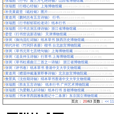
张瑞图《行书广陵三月七绝诗轴》山西省博物馆藏
1
[2014/11/25 0:22:52]
张瑞图《行楷心经轴》上海博物馆藏
1
[2014/11/24 23:32:36]
补充黄庭坚《砥柱铭》图片
1
[2014/11/23 23:24:37]
黄道周《鹏鸠岂有五言诗轴》 行书
1
[2014/11/23 0:00:48]
张瑞图《行书郁郁双松老诗》纸本行书
1
[2014/11/21 9:35:52]
张瑞图《行书古洞五律诗轴》浙江省博物馆藏
1
[2014/11/20 9:07:06]
娄坚《行书世说新语轴》 天津博物馆藏
1
[2014/11/19 19:10:47]
张弼《御沟流红词轴》纸本草书 陕西历史博物馆藏
1
[2014/11/18 17:35:27]
明代许初《竹冈阡表册》楷书 台北故宫博物院藏
1
[2014/11/18 0:15:18]
张弼《草书元宵七言绝句轴》上海博物馆藏
1
[2014/11/16 7:26:35]
张弼《送吴仲玉诗轴》行草书 上海博物馆藏
1
[2014/11/15 14:20:39]
张弼《草书杜甫曲江二首之一诗轴》 浙江省博物馆藏
1
[2014/11/14 22:32:44
张弼《评书卷》纸本草书 香港中文大学文物馆藏
1
[2014/11/13 11:41:58]
黄道周《赠眉仲戴蓬莱即事诗轴》北京故宫博物院藏
1
[2014/11/12 0:25:49]
詹景凤《沈佺期诗轴》绢本草书香港中文大学文物馆藏
1
[2014/11/11 11:46:
张瑞图《胜友五言诗轴》 纸本行书 广州艺术博物院藏
1
[2014/11/10 22:24:
张瑞图《为爱鹅儿好诗轴》纸本行书 首都博物馆藏
1
[2014/11/9 23:09:43]
张瑞图《书米芾西园雅集图记十二条屏》东京国立博物馆藏
1
[2014/11/8 2
页次：
20
/63 页数：
<<
11