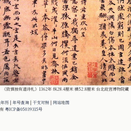
《致慎独有道诗札》1362年 纵28.4厘米 横52.8厘米 台北故宫博物院藏
法年历
|
年号查询
|
干支对照
|
网站地图
所有
粤ICP备05039315号