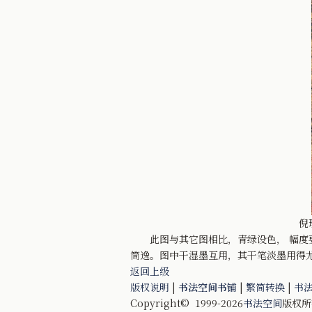
倪
此图与其它图相比，青绿设色， 幅度要
筒逸。图中干湿墨互用，其干笔淡墨用得
返回上级
版权说明
|
书法空间书铺
|
繁简转换
|
书
Copyright© 1999-2026
书法空间
版权