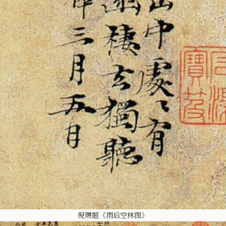
倪瓒题《雨后空林图》