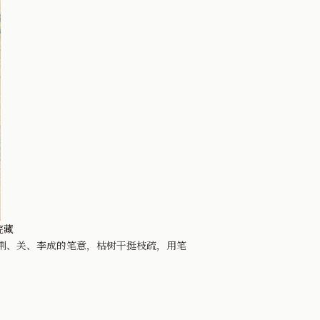
院藏
荆、关、李成的笔意，枯树干挺枝疏，用笔