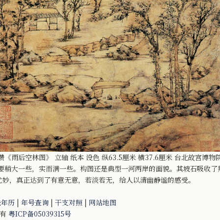
瓒《雨后空林图》 立轴 纸本 设色 纵63.5厘米 横37.6厘米 台北故宫博物
稍大一些，实而满一些。构图还是典型一河两岸的面貌。其坡石吸收了
尤妙，真正达到了有意无意，若淡若无，给人以清幽静谧的感受。
法年历
|
年号查询
|
干支对照
|
网站地图
所有
粤ICP备05039315号