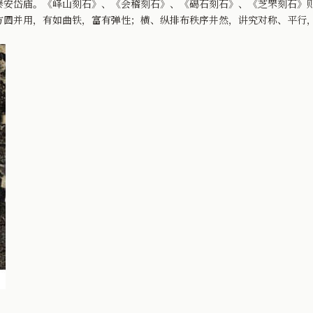
泰安岱庙。《峄山刻石》、《会稽刻石》、《碣石刻石》、《芝罘刻石》
方圆并用，有如曲铁，富有弹性；横、纵排布秩序井然，讲究对称、平行