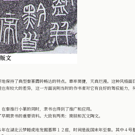
地保持了典型秦篆圆转畅达的特点。草率简捷，天真烂漫。这种风格面
有较大的差异，这一方面说明当时的作书者对它有良好的驾驭能力，另
在秦推行小篆的同时，隶书也得到了推广和应用。
早期隶书的重要资料。大致有两类：简牍和瓦文陶文。
在湖北云梦睡虎地发掘墓葬１２座，时间是战国末年至秦。其中４号墓