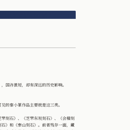
，国祚虽短，却有深远的历史影响。
可见的秦小篆作品主要就是这三类。
罘刻石》、《芝罘东观刻石》、《会稽刻
刻石》和《泰山刻石》。前者残存一面，藏