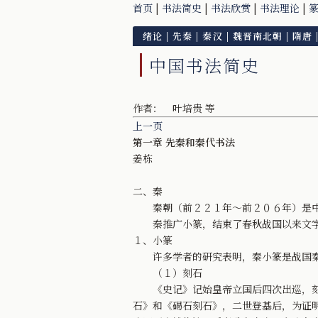
首页
|
书法简史
|
书法欣赏
|
书法理论
|
绪论
|
先秦
|
秦汉
|
魏晋南北朝
|
隋唐
中国书法简史
作者： 叶培贵 等
上一页
第一章 先秦和秦代书法
姜栋
二、秦
秦朝（前２２１年～前２０６年）是中国
秦推广小篆，结束了春秋战国以来文字
１、小篆
许多学者的研究表明，秦小篆是战国秦
（１）刻石
《史记》记始皇帝立国后四次出巡，刻石
石》和《碣石刻石》，二世登基后，为证