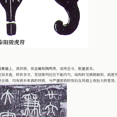
衡器上，其材质，有金属和陶两类，流传至今，数量甚多。
多直，转折多方，笔划排列往往不能均匀，结构时见倾侧欹斜，疏密开
是全局，均有质朴率真的特质，与严谨密致的刻石在风格上有巨大的差异