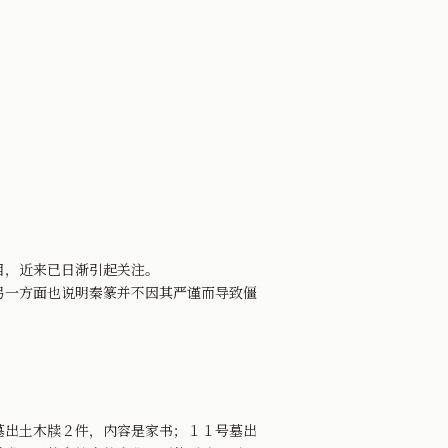
目，近来已日渐引起关注。
一方面也说明秦篆并不因其严谨而导致僵
出土木牍２件，内容是家书；１１号墓出