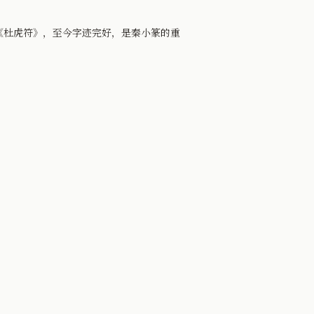
杜虎符》，至今字迹完好，是秦小篆的重