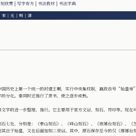
篆刻欣赏
|
写字有方
|
书法教材
|
书法字典
|
宋
|
元
|
明
|
清
历史上第一个统一的封建王朝，实行中央集权制，嬴政自号“始皇帝”
的分化。秦同时还推行了隶书，使之逐步成熟。
文字的进一步整理、推行。它主要用于官方文诏、刻石、符印等。现在
七处，分别是：《泰山刻石》、《峄山刻石》、《琅琊台刻石》、《芝
明其出于始皇，又在后面加刻二世诏。其中，原石保存至今的仅《瑯琊台