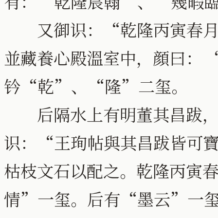
有：“乾隆宸翰”、“幾暇
又御识：“乾隆丙寅春月，
並藏養心殿溫室中，顔曰：
钤“乾”、“隆”二玺。
后隔水上有明董其昌跋，
识：“王珣帖與其昌跋皆可
枯枝文石以配之。乾隆丙寅
情”一玺。后有“墨云”一