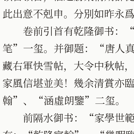
此出意不剋申。分別如昨永
卷前引首有乾隆御书：“
笔”一玺。并御题：“唐人
藏右軍快雪帖，大令中秋帖
家風信堪並美！幾余清賞亦
翰”、“涵虛朗鑒”二玺。
前隔水御书：“家學世範，