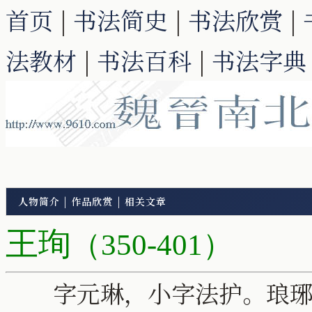
首页
|
书法简史
|
书法欣赏
|
法教材
|
书法百科
|
书法字典
人物简介
|
作品欣赏
|
相关文章
王珣
（350-401）
字元琳，小字法护。琅琊临