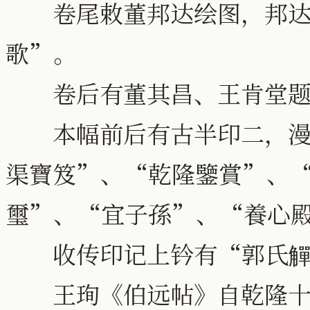
卷尾敕董邦达绘图，邦达
歌”。
卷后有董其昌、王肯堂题
本幅前后有古半印二，漫漶
渠寶笈”、“乾隆鑒賞”、
璽”、“宜子孫”、“養心
收传印记上钤有“郭氏觶
王珣《伯远帖》自乾隆十一