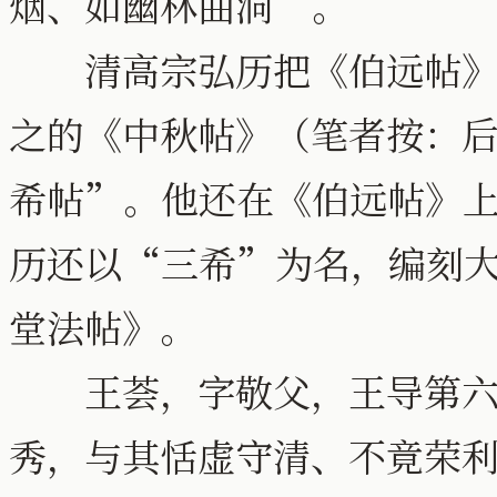
烟、如幽林曲洞”。
清高宗弘历把《伯远帖》和
之的《中秋帖》（笔者按：
希帖”。他还在《伯远帖》
历还以“三希”为名，编刻
堂法帖》。
王荟，字敬父，王导第六子
秀，与其恬虚守清、不竟荣