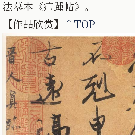
法摹本《疖踵帖》。
【作品欣赏】
↑TOP