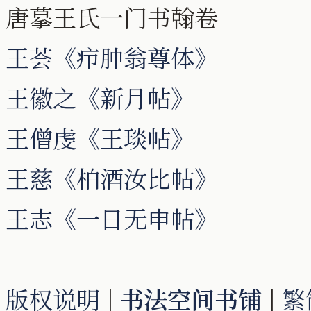
唐摹王氏一门书翰卷
王荟《疖肿翁尊体》
王徽之《新月帖》
王僧虔《王琰帖》
王慈《柏酒汝比帖》
王志《一日无申帖》
版权说明
|
书法空间书铺
|
繁