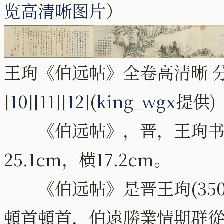
览高清晰图片
）
王珣《伯远帖》全卷高清晰 分
[
10
][
11
][
12
](
king_wgx
提供)
《伯远帖》，晋，王珣书，
25.1cm，横17.2cm。
《伯远帖》是晋王珣(350-
頓首頓首，伯遠勝業情期群從