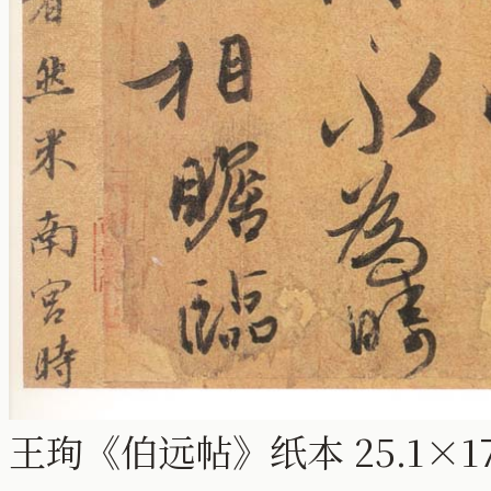
王珣《伯远帖》纸本 25.1×1