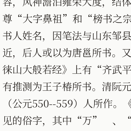
容，风神澹泊雍荣大度，结
尊“大字鼻祖”和“榜书之
书人姓名，因笔法与山东邹
近，后人或以为唐邕所书。
徕山大般若经》上有
“
齐武
有推测为王子椿所书。清阮
（公元550--559）人所
见的俗字，其中
“
万
”
、