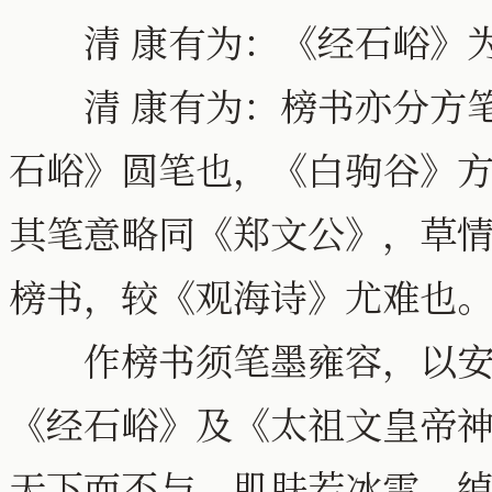
清 康有为：《经石峪》为
清 康有为：榜书亦分方笔
石峪》圆笔也，《白驹谷》
其笔意略同《郑文公》，草
榜书，较《观海诗》尤难也
作榜书须笔墨雍容，以安
《经石峪》及《太祖文皇帝
天下而不与，肌肤若冰雪，