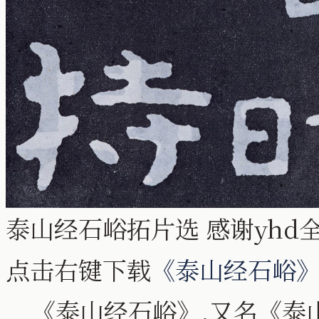
泰山经石峪拓片选 感谢yhd
点击右键下载
《泰山经石峪
《泰山经石峪》,
又名《泰