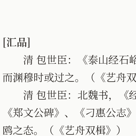
[汇品]
清 包世臣：《泰山经石峪
而渊穆时或过之。（《艺舟
清 包世臣：北魏书，《经
《郑文公碑》、《刁惠公志
鸥之态。（《艺舟双楫》）