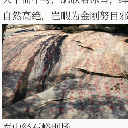
自然高绝，岂暇为金刚努目
泰山经石峪现场