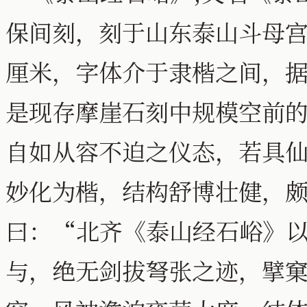
保间刻，刻于山东泰山斗母宫
厘米，字体介于隶楷之间，
是现存摩崖石刻中规模空前
自如从容不迫之仪态，若具
妙化为楷，结构舒博壮健，
曰：“北齐《泰山经石峪》
与，绝无剑拔弩张之迹，擘