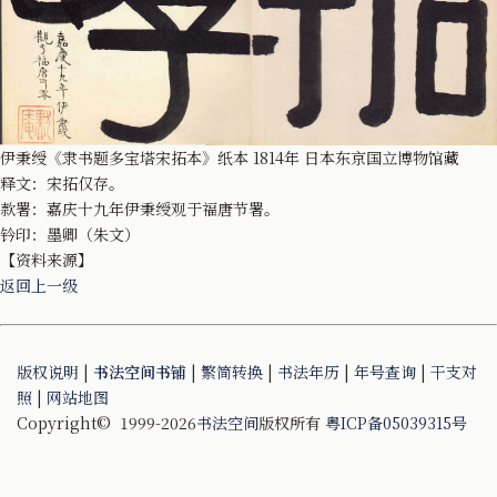
伊秉绶《隶书题多宝塔宋拓本》纸本 1814年 日本东京国立博物馆藏
释文：宋拓仅存。
款署：嘉庆十九年伊秉绶观于福唐节署。
钤印：墨卿（朱文）
【资料来源】
返回上一级
版权说明
|
书法空间书铺
|
繁简转换
|
书法年历
|
年号查询
|
干支对
照
|
网站地图
Copyright© 1999-2026
书法空间
版权所有
粤ICP备05039315号