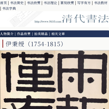
首页
|
书法简史
|
书法欣赏
|
书法理论
|
篆刻欣赏
|
写字有方
|
书法教材
|
书法字典
人物简介
|
作品欣赏
|
拍卖精品
|
相关文章
伊秉绶（1754-1815）