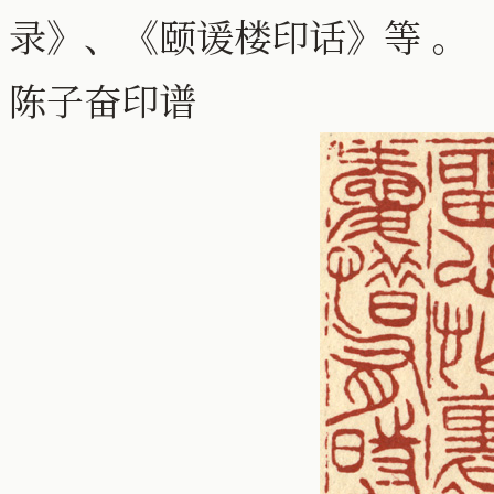
录》、《颐谖楼印话》等 。
陈子奋印谱