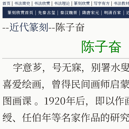
首页
|
书法简史
|
书法欣赏
|
书法理论
|
篆刻欣赏
|
写字有方
|
书法教
篆刻欣赏首页
|
先秦古玺
|
秦汉魏晋
|
隋唐宋元
|
明清百家
|
--
近代篆刻
--陈子奋
陈子奋
（
字意芗，号无寐，别署水叟
喜爱绘画，曾得民间画师启蒙 
图画课 。1920年后，即以
绶、任伯年等名家作品的研究 