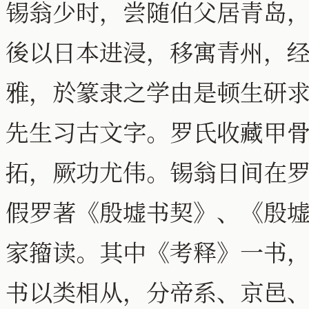
锡翁少时，尝随伯父居青岛
後以日本进浸，移寓青州，
雅，於篆隶之学由是顿生研
先生习古文字。罗氏收藏甲
拓，厥功尤伟。锡翁日间在
假罗著《殷墟书契》、《殷
家籀读。其中《考释》一书
书以类相从，分帝系、京邑