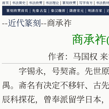
首页
|
书法简史
|
书法欣赏
|
书法理论
|
篆刻欣赏
|
写字有方
|
书法教
篆刻欣赏首页
|
先秦古玺
|
秦汉魏晋
|
隋唐宋元
|
明清百家
|
--
近代篆刻
--商承祚
商承祚
作者：马国权 
字锡永，号契斋。先世原
禺。斋名有决定不移轩、古
辰科探花，曾奉派留学日本