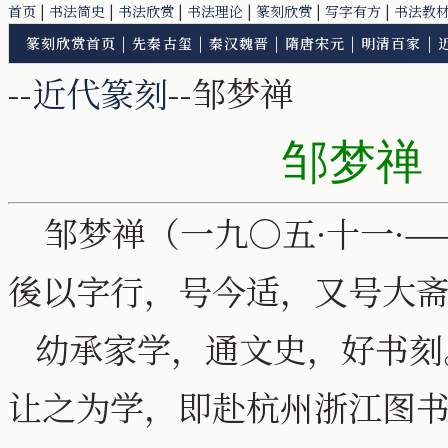
首页
|
书法简史
|
书法欣赏
|
书法理论
|
篆刻欣赏
|
写字有方
|
书法教
篆刻欣赏首页
|
先秦古玺
|
秦汉魏晋
|
隋唐宋元
|
明清百家
|
--
近代篆刻
--邹梦禅
邹梦禅
（
邹梦禅（一九○五·十一·——
後以字行，号今适，又号大
幼承家学，通文史，好书刻
让之为学，即赴杭州浙江图