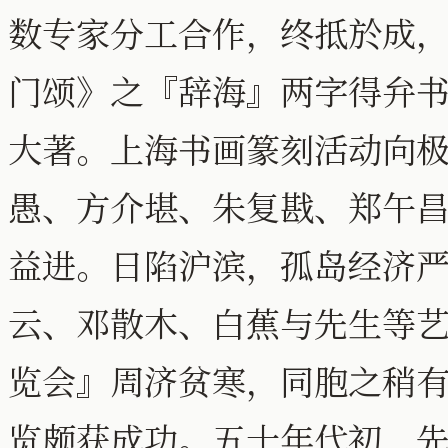
数专家分工合作，终抵於成
门颂》之『辞海』两字得弁
大著。上海书画篆刻活动向
愚、方介堪、朱复戡、郑午
益进。日陷沪滨，孤岛经济
云、邓散木、白蕉与先生等
览会』周济贫寒，同胞之稍
览颇获成功。五十年代初，