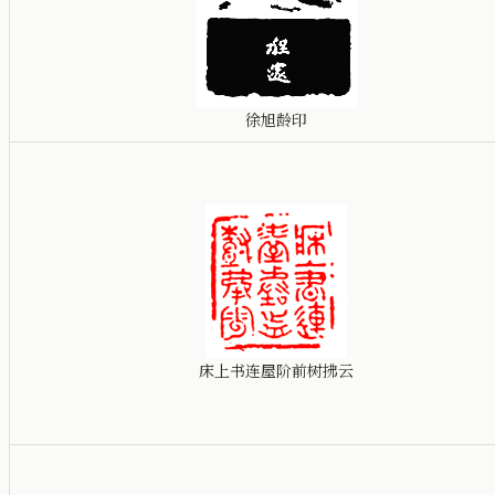
徐旭龄印
床上书连屋阶前树拂云