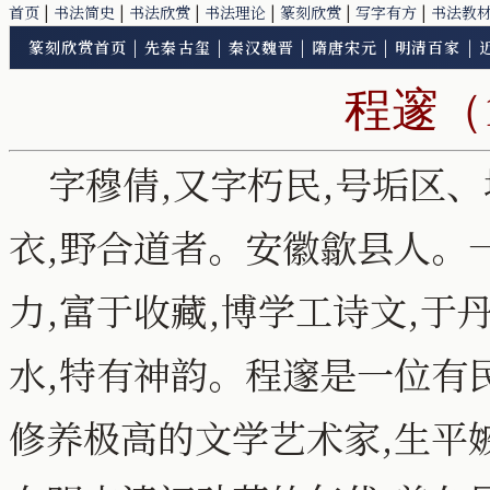
首页
|
书法简史
|
书法欣赏
|
书法理论
|
篆刻欣赏
|
写字有方
|
书法教
篆刻欣赏首页
|
先秦古玺
|
秦汉魏晋
|
隋唐宋元
|
明清百家
|
程邃
（
字穆倩,又字朽民,号垢区、
衣,野合道者。安徽歙县人。
力,富于收藏,博学工诗文,于
水,特有神韵。程邃是一位有
修养极高的文学艺术家,生平