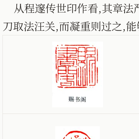
从程邃传世印作看,其章法严
刀取法汪关,而凝重则过之,