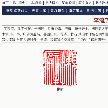
首页
|
书法简史
|
书法欣赏
|
书法理论
|
篆刻欣赏
|
写字有方
|
书法教
篆刻欣赏首页
|
先秦古玺
|
秦汉魏晋
|
隋唐宋元
|
明清百家
|
李流
字茂宰，又字长蘅，号檀园，别署香海、泡庵、慎娱居士、檀园老人等
术家,诗、书、印皆负盛名，善画山水、花卉、竹石,其山水作品苍润华滋
写过序跋,与同乡唐时升、娄坚、程嘉隧相交甚厚，并为称“嘉定四先生
懒癖