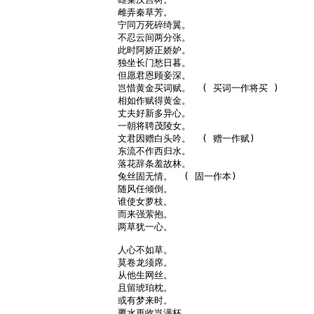
雌弄秦草芳。

宁同万死碎绮翼。

不忍云间两分张。

此时阿娇正娇妒。

独坐长门愁日暮。

但愿君恩顾妾深。

岂惜黄金买词赋。  ( 买词一作将买 )

相如作赋得黄金。

丈夫好新多异心。

一朝将聘茂陵女。

文君因赠白头吟。  ( 赠一作赋)

东流不作西归水。

落花辞条羞故林。

兔丝固无情。  ( 固一作本)

随风任倾倒。

谁使女萝枝。

而来强萦抱。

两草犹一心。

人心不如草。

莫卷龙须席。

从他生网丝。

且留琥珀枕。

或有梦来时。

覆水再收岂满杯。
