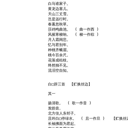
白马谁家子。

黄龙边塞儿。

天山三丈雪。

岂是远行时。

春蕙忽秋草。

莎鸡鸣曲池。  ( 曲一作西 )

风摧寒梭响。  ( 梭一作棕 )

月入霜闺悲。

忆与君别年。

种桃齐蛾眉。

桃今百余尺。

花落成枯枝。

终然独不见。

流泪空自知。

白□辞三首  【贮换丝边】

其一

扬清歌。  ( 歌一作音 )

发皓齿。

北方佳人东邻子。

且吟白□停绿水。  ( 且一作旦 )   【贮换丝边
长袖拂面为君起。
