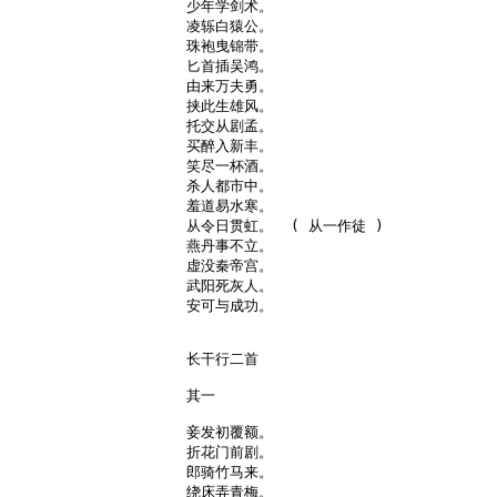
少年学剑术。

凌轹白猿公。

珠袍曳锦带。

匕首插吴鸿。

由来万夫勇。

挟此生雄风。

托交从剧孟。

买醉入新丰。

笑尽一杯酒。

杀人都市中。

羞道易水寒。

从令日贯虹。  ( 从一作徒 )

燕丹事不立。

虚没秦帝宫。

武阳死灰人。

安可与成功。

长干行二首

其一

妾发初覆额。

折花门前剧。

郎骑竹马来。

绕床弄青梅。
