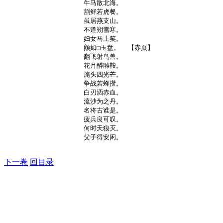
牛马散北海。

割鲜若虎餐。

虽居燕支山。

不道朔雪寒。

妇女马上笑。

颜如□玉盘。  【赤页】

翻飞射鸟兽。

花月醉雕鞍。

旄头四光芒。

争战若蜂攒。

白刃洒赤血。

流沙为之丹。

名将古谁是。

疲兵良可叹。

何时天狼灭。

父子得安闲。

下一卷
回目录