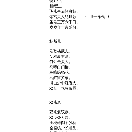
绣户中。

相经过。

飞燕皇后轻身舞。

紫宫夫人绝世歌。  ( 世一作代 )

圣君三万六千日。

岁岁年年奈乐何。

杨叛儿

君歌杨叛儿。

妾劝新丰酒。

何许最关人。

乌啼白门柳。

鸟啼隐杨花。

君醉留妾家。

博山炉中沉香火。

双烟一气凌紫霞。

双燕离

双燕复双燕。

双飞令人羡。

玉楼珠阁不独栖。

金窗绣户长相见。
