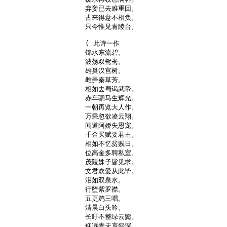
弃妾已去难重回。

古来得意不相负。

只今惟见青陵台。

( 此诗一作

锦水东流碧。

波荡双鸳鸯。

雄巢汉宫树。

雌弄秦草芳。

相如去蜀谒武帝。

赤车驷马生辉光。

一朝再览大人作。

万乘忽欲凌云翔。

闻道阿娇失恩宠。

千金买赋要君王。

相如不忆贫贱日。

位高金多聘私室。

茂陵姝子皆见求。

文君欢爱从此毕。

泪如双泉水。

行堕紫罗襟。

五更鸡三唱。

清晨白头吟。

长吁不整绿云鬓。

仰诉青天哀怨深。
