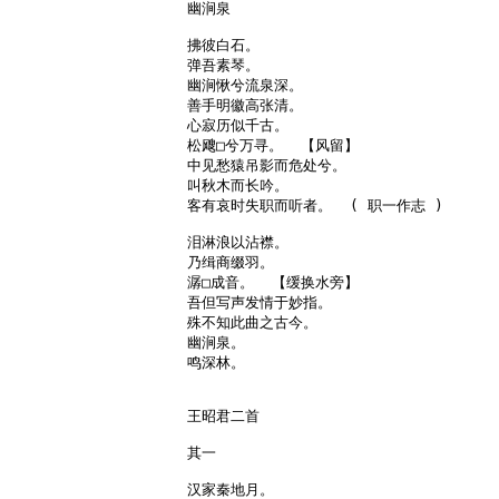
幽涧泉

拂彼白石。

弹吾素琴。

幽涧愀兮流泉深。

善手明徽高张清。

心寂历似千古。

松飕□兮万寻。  【风留】

中见愁猿吊影而危处兮。

叫秋木而长吟。

客有哀时失职而听者。  ( 职一作志 )

泪淋浪以沾襟。

乃缉商缀羽。

潺□成音。  【缓换水旁】

吾但写声发情于妙指。

殊不知此曲之古今。

幽涧泉。

鸣深林。

王昭君二首

其一

汉家秦地月。
