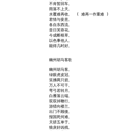
不肯暂回车。

雨落不上天。

水覆难再收。  ( 难再一作重难 )

君情与妾意。

各自东西流。

昔日芙蓉花。

今成断根草。

以色事他人。

能得几时好。

幽州胡马客歌

幽州胡马客。

绿眼虎皮冠。

笑拂两只箭。

万人不可干。

弯弓若转月。

白雁落云端。

双双掉鞭行。

游猎向楼兰。

出门不顾後。

报国死何难。

天骄五单于。

狼戾好凶残。
