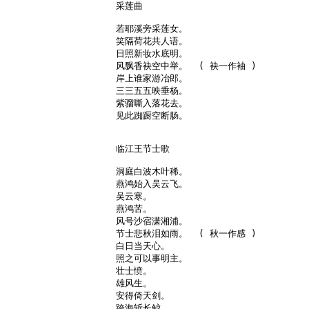
采莲曲

若耶溪旁采莲女。

笑隔荷花共人语。

日照新妆水底明。

风飘香袂空中举。  ( 袂一作袖 )

岸上谁家游冶郎。

三三五五映垂杨。

紫骝嘶入落花去。

见此踟蹰空断肠。

临江王节士歌

洞庭白波木叶稀。

燕鸿始入吴云飞。

吴云寒。

燕鸿苦。

风号沙宿潇湘浦。

节士悲秋泪如雨。  ( 秋一作感 )

白日当天心。

照之可以事明主。

壮士愤。

雄风生。

安得倚天剑。

跨海斩长鲸。
