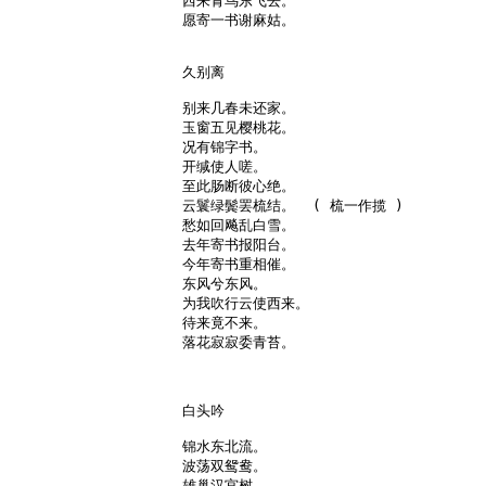
西来青鸟东飞去。

愿寄一书谢麻姑。

久别离

别来几春未还家。

玉窗五见樱桃花。

况有锦字书。

开缄使人嗟。

至此肠断彼心绝。

云鬟绿鬓罢梳结。  ( 梳一作揽 )

愁如回飚乱白雪。

去年寄书报阳台。

今年寄书重相催。

东风兮东风。

为我吹行云使西来。

待来竟不来。

落花寂寂委青苔。

白头吟

锦水东北流。

波荡双鸳鸯。

雄巢汉宫树。
