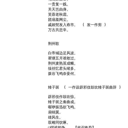
一贵复一贱。

关天岂由身。

芙蓉老秋霜。

团扇羞网尘。

戚姬髡发入舂市。  ( 发一作剪 )

万古共悲辛。

荆州歌

白帝城边足风波。

瞿塘五月谁敢过。

荆州麦熟茧成蛾。

缲丝忆君头绪多。

拨谷飞鸣奈妾何。

雉子斑  ( 一作设辟邪伎鼓吹雉子斑曲辞 )

辟邪伎作鼓吹惊。

雉子斑之奏曲成。

喔咿振迅欲飞鸣。

扇锦翼。

雄风生。

双雌同饮啄。

□悍谁能争。  【超召换乔】
