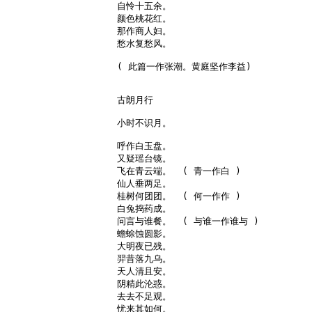
自怜十五余。

颜色桃花红。

那作商人妇。

愁水复愁风。

( 此篇一作张潮。黄庭坚作李益)

古朗月行

小时不识月。

呼作白玉盘。

又疑瑶台镜。

飞在青云端。  ( 青一作白 )

仙人垂两足。

桂树何团团。  ( 何一作作 )

白兔捣药成。

问言与谁餐。  ( 与谁一作谁与 )

蟾蜍蚀圆影。

大明夜已残。

羿昔落九乌。

天人清且安。

阴精此沦惑。

去去不足观。

忧来其如何。
