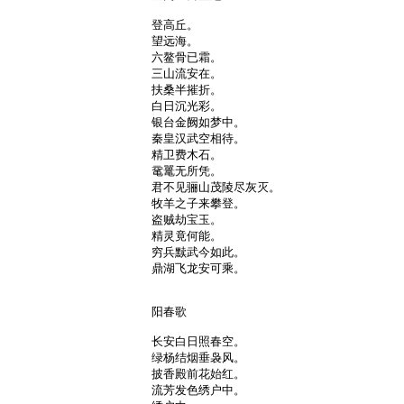
登高丘。

望远海。

六鳌骨已霜。

三山流安在。

扶桑半摧折。

白日沉光彩。

银台金阙如梦中。

秦皇汉武空相待。

精卫费木石。

鼋鼍无所凭。

君不见骊山茂陵尽灰灭。

牧羊之子来攀登。

盗贼劫宝玉。

精灵竟何能。

穷兵黩武今如此。

鼎湖飞龙安可乘。

阳春歌

长安白日照春空。

绿杨结烟垂袅风。

披香殿前花始红。

流芳发色绣户中。
