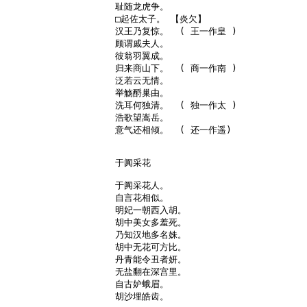
耻随龙虎争。

□起佐太子。 【炎欠】

汉王乃复惊。  ( 王一作皇 )

顾谓戚夫人。

彼翁羽翼成。

归来商山下。  ( 商一作南 )

泛若云无情。

举觞酹巢由。

洗耳何独清。  ( 独一作太 )

浩歌望嵩岳。

意气还相倾。  ( 还一作遥)

于阗采花

于阗采花人。

自言花相似。

明妃一朝西入胡。

胡中美女多羞死。

乃知汉地多名姝。

胡中无花可方比。

丹青能令丑者妍。

无盐翻在深宫里。

自古妒蛾眉。

胡沙埋皓齿。
