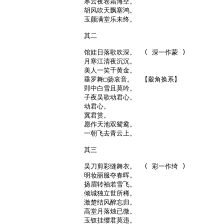
寒云夜卷霜海空。

胡风吹天飘塞鸿。

玉颜满堂乐未终。

其二

馆娃日落歌吹深。  ( 深一作蒙 )

月寒江清夜沉沉。

美人一笑千黄金。

垂罗舞□扬哀音。  【觳角换系】

郢中白雪且莫吟。

子夜吴歌动君心。

动君心。

冀君赏。

愿作天池双鸳鸯。

一朝飞去青云上。

其三

吴刀剪彩缝舞衣。  ( 彩一作绮 )

明妆丽服夺春晖。

扬眉转袖若雪飞。

倾城独立世所稀。

激楚结风醉忘归。

高堂月落烛已微。

玉钗挂缨君莫违。
