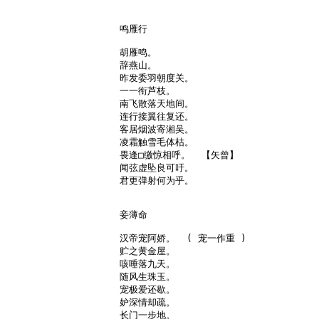
鸣雁行

胡雁鸣。

辞燕山。

昨发委羽朝度关。

一一衔芦枝。

南飞散落天地间。

连行接翼往复还。

客居烟波寄湘吴。

凌霜触雪毛体枯。

畏逢□缴惊相呼。  【矢曾】

闻弦虚坠良可吁。

君更弹射何为乎。

妾薄命

汉帝宠阿娇。  ( 宠一作重 )

贮之黄金屋。

咳唾落九天。

随风生珠玉。

宠极爱还歇。

妒深情却疏。

长门一步地。
