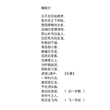
鞠歌行

玉不自言如桃李。

鱼目笑之卞和耻。

楚国青蝇何太多。

连城白璧遭谗毁。

荆山长号泣血人。

忠臣死为刖足鬼。

听曲知宁戚。

夷吾因小妻。

秦穆五羊皮。

买死百里奚。

洗拂青云上。

当时贱如泥。

朝歌鼓刀叟。

虎变□溪中。  【石番】

一举钓六合。

遂荒营丘东。

平生渭水曲。

谁识此老翁。  ( 识一作数 )

奈何今之人。

双目送飞鸿。  ( 飞一作征 )
