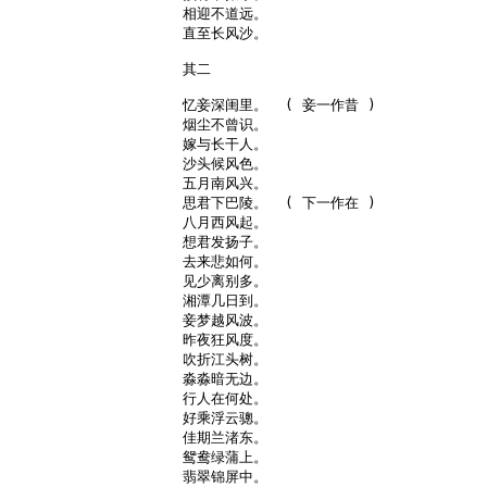
相迎不道远。

直至长风沙。

其二

忆妾深闺里。  ( 妾一作昔 )

烟尘不曾识。

嫁与长干人。

沙头候风色。

五月南风兴。

思君下巴陵。  ( 下一作在 )

八月西风起。

想君发扬子。

去来悲如何。

见少离别多。

湘潭几日到。

妾梦越风波。

昨夜狂风度。

吹折江头树。

淼淼暗无边。

行人在何处。

好乘浮云骢。

佳期兰渚东。

鸳鸯绿蒲上。

翡翠锦屏中。
