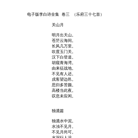
关山月

明月出天山。

苍茫云海间。

长风几万里。

吹度玉门关。

汉下白登道。

胡窥青海湾。

由来征战地。

不见有人还。

戍客望边邑。

思归多苦颜。

高楼当此夜。

叹息未应闲。

独漉篇

独漉水中泥。

水浊不见月。

不见月尚可。

水深行人没。
