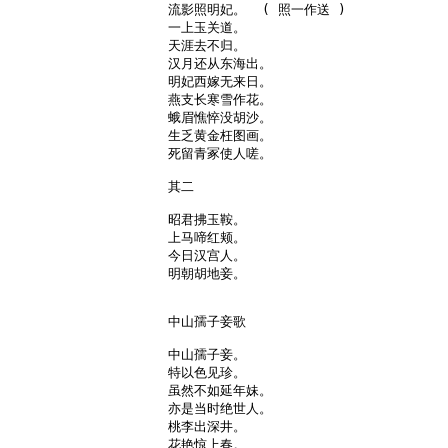
流影照明妃。  ( 照一作送 )

一上玉关道。

天涯去不归。

汉月还从东海出。

明妃西嫁无来日。

燕支长寒雪作花。

蛾眉憔悴没胡沙。

生乏黄金枉图画。

死留青冢使人嗟。

其二

昭君拂玉鞍。

上马啼红颊。

今日汉宫人。

明朝胡地妾。

中山孺子妾歌

中山孺子妾。

特以色见珍。

虽然不如延年妹。

亦是当时绝世人。

桃李出深井。

花艳惊上春。
