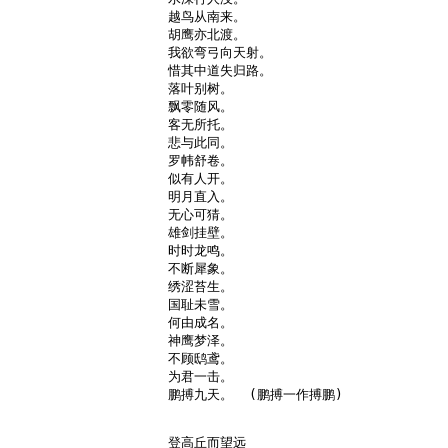
越鸟从南来。

胡鹰亦北渡。

我欲弯弓向天射。

惜其中道失归路。

落叶别树。

飘零随风。

客无所托。

悲与此同。

罗帏舒卷。

似有人开。

明月直入。

无心可猜。

雄剑挂壁。

时时龙鸣。

不断犀象。

绣涩苔生。

国耻未雪。

何由成名。

神鹰梦泽。

不顾鸱鸢。

为君一击。

鹏搏九天。  (鹏搏一作搏鹏)

登高丘而望远
