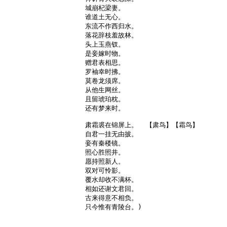
城崩杞梁妻。

谁道土无心。

东流不作西归水。

落花辞枝羞故林。

头上玉燕钗。

是妾嫁时物。

赠君表相思。

罗袖幸时拂。

莫卷龙须席。

从他生网丝。

且留琥珀枕。

还有梦来时。

肃霜裘在锦屏上。  【肃鸟】【霜鸟】

自君一挂无由披。

妾有秦楼镜。

照心胜照井。

愿持照新人。

双对可怜影。

覆水却收不满杯。

相如还谢文君回。

古来得意不相负。

只今惟有青陵台。)
