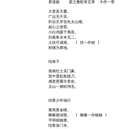
君道曲    梁之雅歌有五章  今作一章

大君若天覆。

广运无不至。

轩后爪牙尝先太山稽。

如心之使臂。

小白鸿翼于夷吾。

刘葛鱼水本无二。

土扶可成墙。  ( 扶一作校 )

积德为厚地。

结袜子

燕南壮士吴门豪。

筑中置铅鱼隐刀。

感君恩重许君命。

太山一掷轻鸿毛。

结客少年场行

紫燕黄金瞳。

啾啾摇绿鬃。  ( 啾啾一作棱棱 )

平明相驰逐。

结客洛门东。
