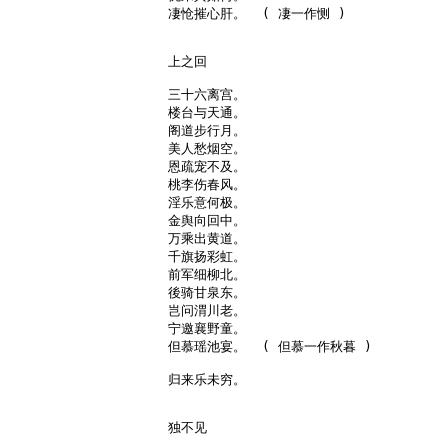
凄怆摧心肝。  ( 凄一作恻 )

上之回

三十六离宫。

楼台与天通。

阁道步行月。

美人愁烟空。

恩疏宠不及。

桃李伤春风。

淫乐意何极。

金舆向回中。

万乘出黄道。

千旗扬彩虹。

前军细柳北。

後骑甘泉东。

岂问渭川老。

宁邀襄野童。

但慕瑶池宴。  ( 但慕一作秋暮 )

归来乐未穷。

独不见
