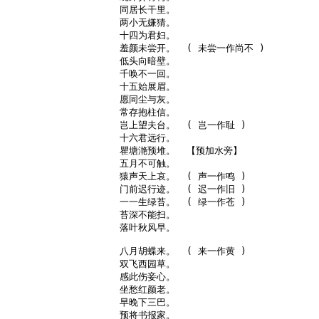
同居长干里。

两小无嫌猜。

十四为君妇。

羞颜未尝开。  ( 未尝一作尚不 )

低头向暗壁。

千唤不一回。

十五始展眉。

愿同尘与灰。

常存抱柱信。

岂上望夫台。  ( 岂一作耻 )

十六君远行。

瞿塘滟预堆。  【预加水旁】

五月不可触。

猿声天上哀。  ( 声一作鸣 )

门前迟行迹。  ( 迟一作旧 )

一一生绿苔。  ( 绿一作苍 )

苔深不能扫。

落叶秋风早。

八月胡蝶来。  ( 来一作黄 )

双飞西园草。

感此伤妾心。

坐愁红颜老。

早晚下三巴。

预将书报家。
