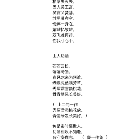
柏梁失火去。

因入吴王宫。

吴宫又焚荡。

雏尽巢亦空。

憔悴一身在。

孀雌忆故雄。

双飞难再得。

伤我寸心中。

山人劝酒

苍苍云松。

落落绮皓。

春风尔来为阿谁。

蝴蝶忽然满芳草。

秀眉霜雪颜桃花。

骨青髓绿长美好。

( 上二句一作

秀眉雪霜桃花貌。

青髓绿发长美好。)

称是秦时避世人。

劝酒相欢不知老。

各守麋鹿志。  ( 麋一作兔 )
