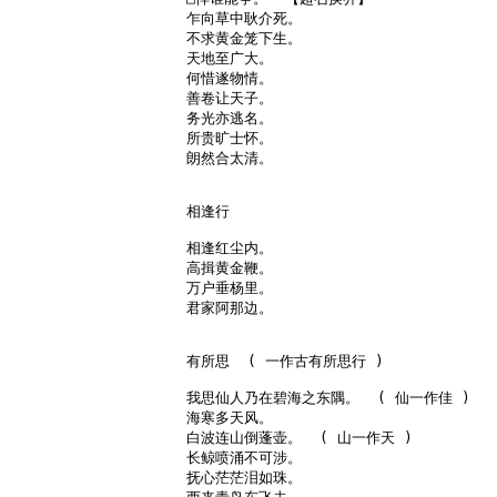
乍向草中耿介死。

不求黄金笼下生。

天地至广大。

何惜遂物情。

善卷让天子。

务光亦逃名。

所贵旷士怀。

朗然合太清。

相逢行

相逢红尘内。

高揖黄金鞭。

万户垂杨里。

君家阿那边。

有所思  ( 一作古有所思行 )

我思仙人乃在碧海之东隅。  ( 仙一作佳 )

海寒多天风。

白波连山倒蓬壶。  ( 山一作天 )

长鲸喷涌不可涉。

抚心茫茫泪如珠。
