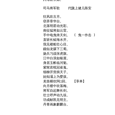
司马将军歌    代陇上健儿陈安

狂风吹古月。

窃弄章华台。

北落明星动光彩。

南征猛将如云雷。

手中电曳倚天剑。  ( 曳一作击 )

直斩长鲸海水开。

我见楼船壮心目。

颇似龙骧下三蜀。

扬兵习战张虎旗。

江中白浪如银屋。

身居玉帐临河魁。

紫髯若戟冠崔嵬。

细柳开营揖天子。

始知灞上为婴孩。

羌笛横吹阿□回。  【享单】

向月楼中吹落梅。

将军自起舞长剑。

壮士呼声动九垓。

功成献凯见明主。

丹青画象麒麟台。
