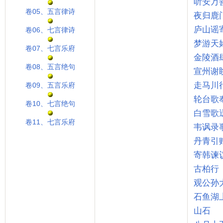
听安万
卷05、五言律诗
夜归鹿
庐山谣
卷06、七言律诗
梦游天
卷07、七言乐府
金陵酒
卷08、五言绝句
宣州谢
走马川
卷09、五言乐府
轮台歌
卷10、七言绝句
白雪歌
卷11、七言乐府
韦讽录
丹青引
寄韩谏
古柏行
观公孙
石鱼湖
山石