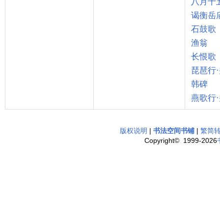
八月十
谒衡岳
石鼓歌
渔翁
长恨歌
琵琶行
韩碑
燕歌行
版权说明
|
书法空间书铺
|
繁简
Copyright© 1999-2026