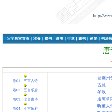
写字教室首页
|
准备
|
楷书
|
隶书
|
行草
|
篆书
|
硬笔
|
书法
唐
登幽州
卷01、五言古诗
古意
卷02、五言乐府
琴歌
送陈章
卷03、七言古诗
听董大
卷04、七言乐府