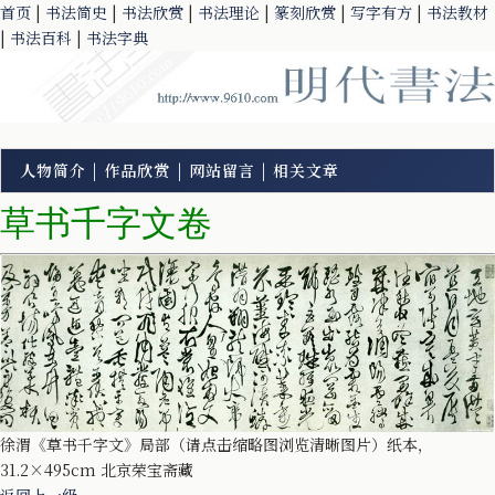
首页
|
书法简史
|
书法欣赏
|
书法理论
|
篆刻欣赏
|
写字有方
|
书法教材
|
书法百科
|
书法字典
人物简介
|
作品欣赏
|
网站留言
|
相关文章
草书千字文卷
徐渭《草书千字文》局部（请点击缩略图浏览清晰图片）纸本，
31.2×495cm 北京荣宝斋藏